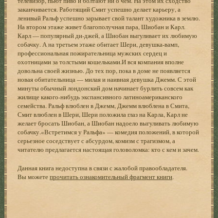
телевизор, пьют пиво и болтают ни о чем. На этом их сходство
заканчивается. Работящий Смит успешно делает карьеру, а
ленивый Ральф успешно зарывает свой талант художника в землю.
На втором этаже живет благополучная пара, Шиобан и Карл.
Карл — популярный ди-джей, а Шиобан выгуливает их любимую
собачку. А на третьем этаже обитает Шери, девушка-вамп,
профессиональная пожирательница мужских сердец и
охотницами за толстыми кошельками.И вся компания вполне
довольна своей жизнью. До тех пор, пока в доме не появляется
новая обитательница — милая и наивная девушка Джемм. С этой
минуты обычный лондонский дом начинает бурлить совсем как
жилище какого-нибудь экспансивного латиноамериканского
семейства. Ральф влюблен в Джемм, Джемм влюблена в Смита,
Смит влюблен в Шери, Шери положила глаз на Карла, Карл не
желает бросать Шиобан, а Шиобан надоело выгуливать любимую
собачку.«Встретимся у Ральфа» — комедия положений, в которой
серьезное соседствует с абсурдом, комизм с трагизмом, а
читателю предлагается настоящая головоломка: кто с кем и зачем.
Данная книга недоступна в связи с жалобой правообладателя.
Вы можете
прочитать ознакомительный фрагмент книги
.