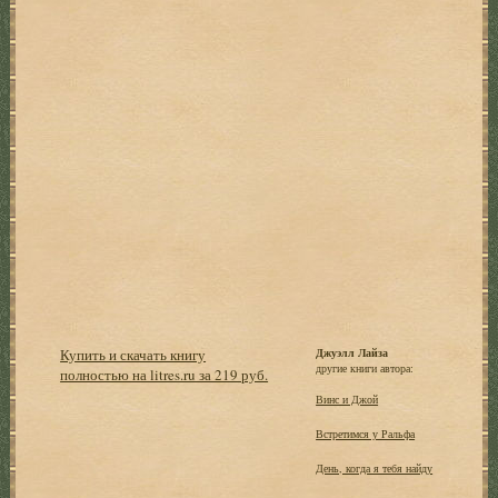
Купить и скачать книгу
Джуэлл Лайза
другие книги автора:
полностью на litres.ru за 219 руб.
Винс и Джой
Встретимся у Ральфа
День, когда я тебя найду