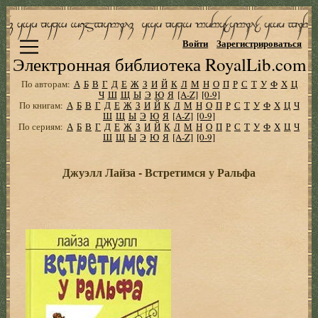
Войти
Зарегистрироваться
Электронная библиотека RoyalLib.com
По авторам:
А
Б
В
Г
Д
Е
Ж
З
И
Й
К
Л
М
Н
О
П
Р
С
Т
У
Ф
Х
Ц
Ч
Ш
Щ
Ы
Э
Ю
Я
[A-Z]
[0-9]
По книгам:
А
Б
В
Г
Д
Е
Ж
З
И
Й
К
Л
М
Н
О
П
Р
С
Т
У
Ф
Х
Ц
Ч
Ш
Щ
Ы
Э
Ю
Я
[A-Z]
[0-9]
По сериям:
А
Б
В
Г
Д
Е
Ж
З
И
Й
К
Л
М
Н
О
П
Р
С
Т
У
Ф
Х
Ц
Ч
Ш
Щ
Ы
Э
Ю
Я
[A-Z]
[0-9]
Джуэлл Лайза - Встретимся у Ральфа