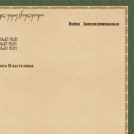
Войти
Зарегистрироваться
[A-Z]
[0-9]
[A-Z]
[0-9]
[A-Z]
[0-9]
ого Властелина