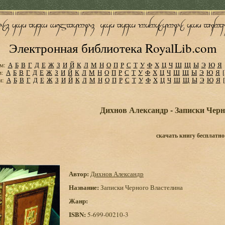
Электронная библиотека RoyalLib.com
м:
А
Б
В
Г
Д
Е
Ж
З
И
Й
К
Л
М
Н
О
П
Р
С
Т
У
Ф
Х
Ц
Ч
Ш
Щ
Ы
Э
Ю
Я
м:
А
Б
В
Г
Д
Е
Ж
З
И
Й
К
Л
М
Н
О
П
Р
С
Т
У
Ф
Х
Ц
Ч
Ш
Щ
Ы
Э
Ю
Я
м:
А
Б
В
Г
Д
Е
Ж
З
И
Й
К
Л
М
Н
О
П
Р
С
Т
У
Ф
Х
Ц
Ч
Ш
Щ
Ы
Э
Ю
Я
Дихнов Александр - Записки Черн
скачать книгу бесплатно
Автор:
Дихнов Александр
Название:
Записки Черного Властелина
Жанр:
ISBN:
5-699-00210-3