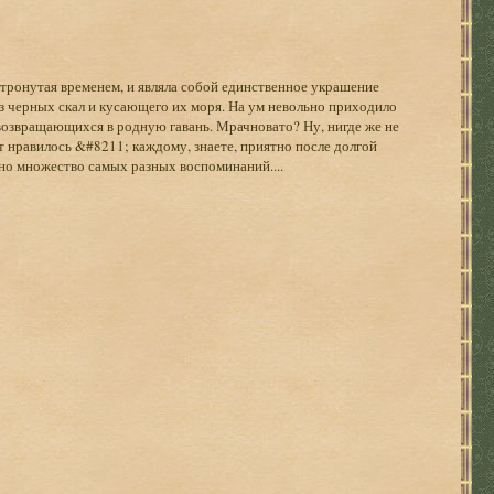
етронутая временем, и являла собой единственное украшение
из черных скал и кусающего их моря. На ум невольно приходило
 возвращающихся в родную гавань. Мрачновато? Ну, нигде же не
от нравилось &#8211; каждому, знаете, приятно после долгой
ано множество самых разных воспоминаний....