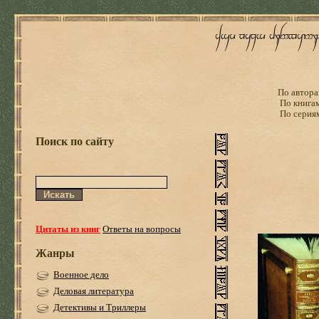
По автора
По книга
По серия
Поиск по сайту
Цитаты из книг
Ответы на вопросы
Жанры
Военное дело
Деловая литература
Детективы и Триллеры