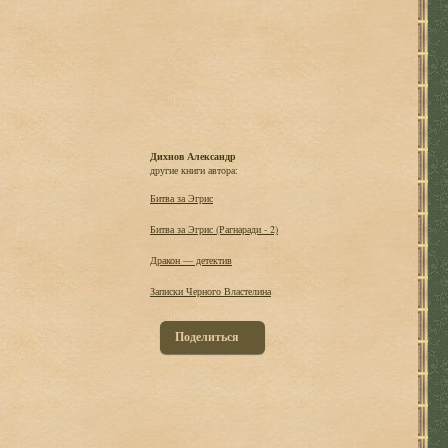
Дихнов Александр
другие книги автора:
Битва за Эгрис
Битва за Эгрис (Рагнаради - 2)
Дракон — детектив
Записки Черного Властелина
Поделиться