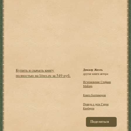
Купить и скачать книгу
Диккер Жоэль
другие книги автора:
полностью на litres.ru за 549 руб.
Исчезновение Стефани
Мейлер
Книга Балтиморов
Правда о деле Гарри
Квеберта
Поделиться