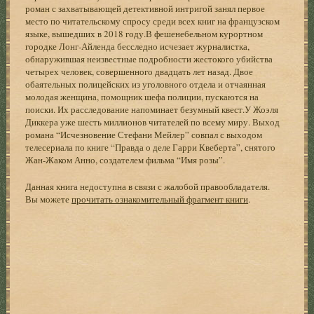
роман с захватывающей детективной интригой занял первое
место по читательскому спросу среди всех книг на французском
языке, вышедших в 2018 году.В фешенебельном курортном
городке Лонг-Айленда бесследно исчезает журналистка,
обнаружившая неизвестные подробности жестокого убийства
четырех человек, совершенного двадцать лет назад. Двое
обаятельных полицейских из уголовного отдела и отчаянная
молодая женщина, помощник шефа полиции, пускаются на
поиски. Их расследование напоминает безумный квест.У Жоэля
Диккера уже шесть миллионов читателей по всему миру. Выход
романа “Исчезновение Стефани Мейлер” совпал с выходом
телесериала по книге “Правда о деле Гарри Квеберта”, снятого
Жан-Жаком Анно, создателем фильма “Имя розы”.
Данная книга недоступна в связи с жалобой правообладателя.
Вы можете
прочитать ознакомительный фрагмент книги
.