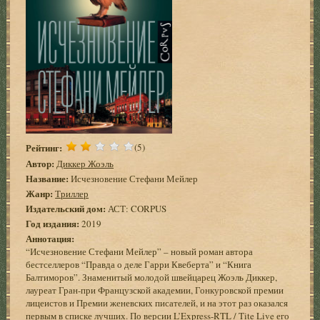
Рейтинг:
(5)
Автор:
Диккер Жоэль
Название:
Исчезновение Стефани Мейлер
Жанр:
Триллер
Издательский дом:
АСТ: CORPUS
Год издания:
2019
Аннотация:
“Исчезновение Стефани Мейлер” – новый роман автора
бестселлеров “Правда о деле Гарри Квеберта” и “Книга
Балтиморов”. Знаменитый молодой швейцарец Жоэль Диккер,
лауреат Гран-при Французской академии, Гонкуровской премии
лицеистов и Премии женевских писателей, и на этот раз оказался
первым в списке лучших. По версии L’Express-RTL / Tite Live его