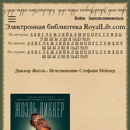
Войти
Зарегистрироваться
Электронная библиотека RoyalLib.com
По авторам:
А
Б
В
Г
Д
Е
Ж
З
И
Й
К
Л
М
Н
О
П
Р
С
Т
У
Ф
Х
Ц
Ч
Ш
Щ
Ы
Э
Ю
Я
[A-Z]
[0-9]
По книгам:
А
Б
В
Г
Д
Е
Ж
З
И
Й
К
Л
М
Н
О
П
Р
С
Т
У
Ф
Х
Ц
Ч
Ш
Щ
Ы
Э
Ю
Я
[A-Z]
[0-9]
По сериям:
А
Б
В
Г
Д
Е
Ж
З
И
Й
К
Л
М
Н
О
П
Р
С
Т
У
Ф
Х
Ц
Ч
Ш
Щ
Ы
Э
Ю
Я
[A-Z]
[0-9]
Диккер Жоэль - Исчезновение Стефани Мейлер