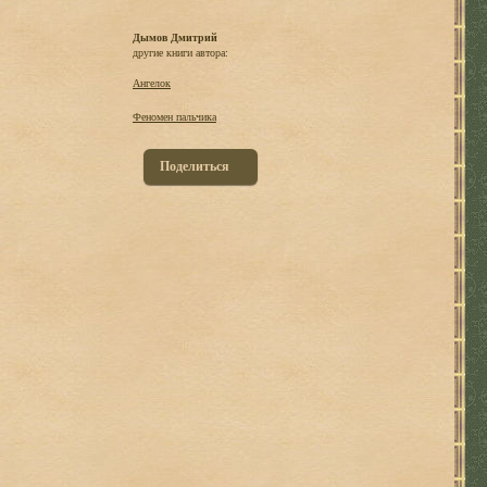
Дымов Дмитрий
другие книги автора:
Ангелок
Феномен пальчика
Поделиться