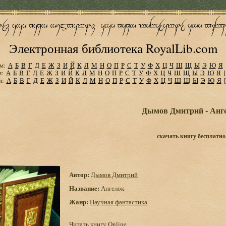
Электронная библиотека RoyalLib.com
м:
А
Б
В
Г
Д
Е
Ж
З
И
Й
К
Л
М
Н
О
П
Р
С
Т
У
Ф
Х
Ц
Ч
Ш
Щ
Ы
Э
Ю
Я
м:
А
Б
В
Г
Д
Е
Ж
З
И
Й
К
Л
М
Н
О
П
Р
С
Т
У
Ф
Х
Ц
Ч
Ш
Щ
Ы
Э
Ю
Я
м:
А
Б
В
Г
Д
Е
Ж
З
И
Й
К
Л
М
Н
О
П
Р
С
Т
У
Ф
Х
Ц
Ч
Ш
Щ
Ы
Э
Ю
Я
Дымов Дмитрий - Анг
скачать книгу бесплатно
Автор:
Дымов Дмитрий
Название:
Ангелок
Жанр:
Научная фантастика
Читать книгу Online