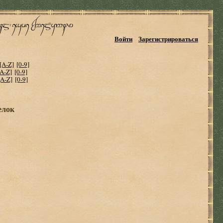
Войти
Зарегистрироваться
[A-Z]
[0-9]
[A-Z]
[0-9]
[A-Z]
[0-9]
елок