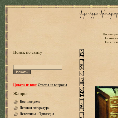
По автора
По книга
По серия
Поиск по сайту
Цитаты из книг
Ответы на вопросы
Жанры
Военное дело
Деловая литература
Детективы и Триллеры