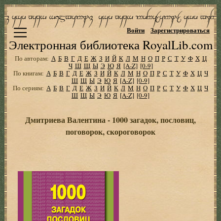
Войти
Зарегистрироваться
Электронная библиотека RoyalLib.com
По авторам:
А
Б
В
Г
Д
Е
Ж
З
И
Й
К
Л
М
Н
О
П
Р
С
Т
У
Ф
Х
Ц
Ч
Ш
Щ
Ы
Э
Ю
Я
[A-Z]
[0-9]
По книгам:
А
Б
В
Г
Д
Е
Ж
З
И
Й
К
Л
М
Н
О
П
Р
С
Т
У
Ф
Х
Ц
Ч
Ш
Щ
Ы
Э
Ю
Я
[A-Z]
[0-9]
По сериям:
А
Б
В
Г
Д
Е
Ж
З
И
Й
К
Л
М
Н
О
П
Р
С
Т
У
Ф
Х
Ц
Ч
Ш
Щ
Ы
Э
Ю
Я
[A-Z]
[0-9]
Дмитриева Валентина - 1000 загадок, пословиц,
поговорок, скороговорок