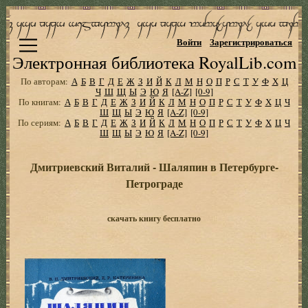
Войти
Зарегистрироваться
Электронная библиотека RoyalLib.com
По авторам:
А
Б
В
Г
Д
Е
Ж
З
И
Й
К
Л
М
Н
О
П
Р
С
Т
У
Ф
Х
Ц
Ч
Ш
Щ
Ы
Э
Ю
Я
[A-Z]
[0-9]
По книгам:
А
Б
В
Г
Д
Е
Ж
З
И
Й
К
Л
М
Н
О
П
Р
С
Т
У
Ф
Х
Ц
Ч
Ш
Щ
Ы
Э
Ю
Я
[A-Z]
[0-9]
По сериям:
А
Б
В
Г
Д
Е
Ж
З
И
Й
К
Л
М
Н
О
П
Р
С
Т
У
Ф
Х
Ц
Ч
Ш
Щ
Ы
Э
Ю
Я
[A-Z]
[0-9]
Дмитриевский Виталий - Шаляпин в Петербурге-
Петрограде
скачать книгу бесплатно