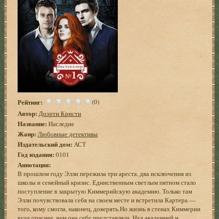
Рейтинг:
(0)
Автор:
Доэрти Кристи
Название:
Наследие
Жанр:
Любовные детективы
Издательский дом:
АСТ
Год издания:
0101
Аннотация:
В прошлом году Элли пережила три ареста, два исключения из
школы и семейный кризис. Единственным светлым пятном стало
поступление в закрытую Киммерийскую академию. Только там
Элли почувствовала себя на своем месте и встретила Картера —
того, кому смогла, наконец, доверять.Но жизнь в стенах Киммерии
куда опаснее, чем она себе представляла. Над академией и