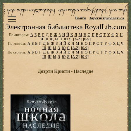
Войти
Зарегистрироваться
Электронная библиотека RoyalLib.com
По авторам:
А
Б
В
Г
Д
Е
Ж
З
И
Й
К
Л
М
Н
О
П
Р
С
Т
У
Ф
Х
Ц
Ч
Ш
Щ
Ы
Э
Ю
Я
[A-Z]
[0-9]
По книгам:
А
Б
В
Г
Д
Е
Ж
З
И
Й
К
Л
М
Н
О
П
Р
С
Т
У
Ф
Х
Ц
Ч
Ш
Щ
Ы
Э
Ю
Я
[A-Z]
[0-9]
По сериям:
А
Б
В
Г
Д
Е
Ж
З
И
Й
К
Л
М
Н
О
П
Р
С
Т
У
Ф
Х
Ц
Ч
Ш
Щ
Ы
Э
Ю
Я
[A-Z]
[0-9]
Доэрти Кристи - Наследие