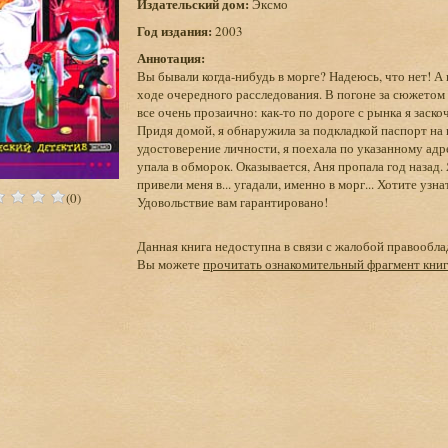
Издательский дом:
Эксмо
Год издания:
2003
Аннотация:
Вы бывали когда-нибудь в морге? Надеюсь, что нет! А 
ходе очередного расследования. В погоне за сюжетом д
все очень прозаично: как-то по дороге с рынка я заск
Придя домой, я обнаружила за подкладкой паспорт на
удостоверение личности, я поехала по указанному адр
упала в обморок. Оказывается, Аня пропала год назад. 
привели меня в... угадали, именно в морг... Хотите узн
(0)
Удовольствие вам гарантировано!
Данная книга недоступна в связи с жалобой правообла
Вы можете
прочитать ознакомительный фрагмент кни