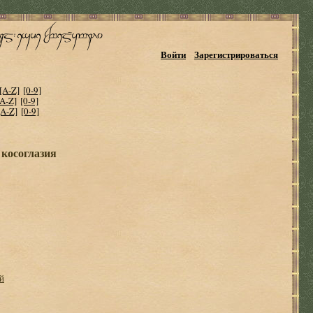
Войти
Зарегистрироваться
[A-Z]
[0-9]
[A-Z]
[0-9]
[A-Z]
[0-9]
 косоглазия
й