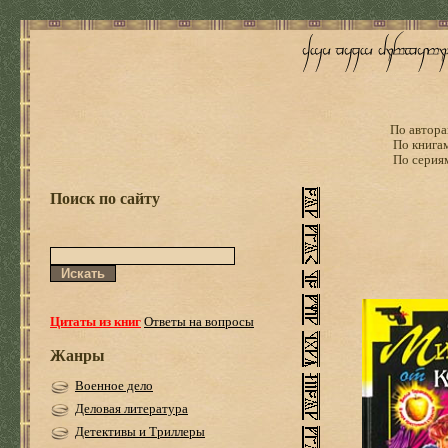
По автора
По книга
По серия
Поиск по сайту
Цитаты из книг
Ответы на вопросы
Жанры
Военное дело
Деловая литература
Детективы и Триллеры