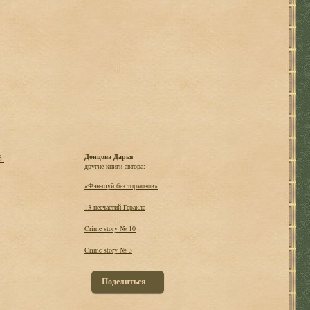
б.
Донцова Дарья
другие книги автора:
«Фэн-шуй без тормозов»
13 несчастий Геракла
Crime story № 10
Crime story № 3
Поделиться