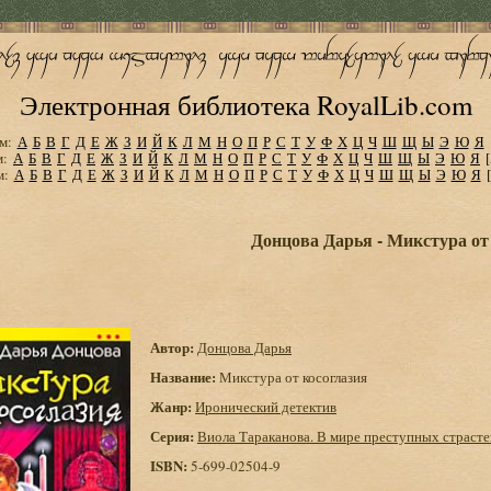
Электронная библиотека RoyalLib.com
м:
А
Б
В
Г
Д
Е
Ж
З
И
Й
К
Л
М
Н
О
П
Р
С
Т
У
Ф
Х
Ц
Ч
Ш
Щ
Ы
Э
Ю
Я
м:
А
Б
В
Г
Д
Е
Ж
З
И
Й
К
Л
М
Н
О
П
Р
С
Т
У
Ф
Х
Ц
Ч
Ш
Щ
Ы
Э
Ю
Я
м:
А
Б
В
Г
Д
Е
Ж
З
И
Й
К
Л
М
Н
О
П
Р
С
Т
У
Ф
Х
Ц
Ч
Ш
Щ
Ы
Э
Ю
Я
Донцова Дарья - Микстура от
Автор:
Донцова Дарья
Название:
Микстура от косоглазия
Жанр:
Иронический детектив
Серия:
Виола Тараканова. В мире преступных страсте
ISBN:
5-699-02504-9