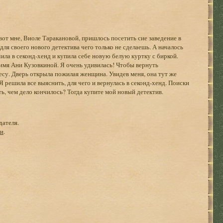
вот мне, Виоле Таракановой, пришлось посетить сие заведение в
ля своего нового детектива чего только не сделаешь. А началось
очила в секонд-хенд и купила себе новую белую куртку с биркой.
 имя Ани Кузовкиной. Я очень удивилась! Чтобы вернуть
есу. Дверь открыла пожилая женщина. Увидев меня, она тут же
Я решила все выяснить, для чего и вернулась в секонд-хенд. Поиски
ать, чем дело кончилось? Тогда купите мой новый детектив.
дателя.
ги
.