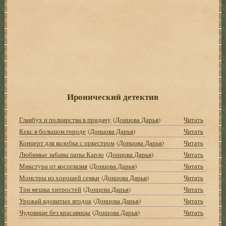
Иронический детектив
Главбух и полцарства в придачу
(
Донцова Дарья
)
Читать
Кекс в большом городе
(
Донцова Дарья
)
Читать
Концерт для колобка с оркестром
(
Донцова Дарья
)
Читать
Любимые забавы папы Карло
(
Донцова Дарья
)
Читать
Микстура от косоглазия
(
Донцова Дарья
)
Читать
Монстры из хорошей семьи
(
Донцова Дарья
)
Читать
Три мешка хитростей
(
Донцова Дарья
)
Читать
Урожай ядовитых ягодок
(
Донцова Дарья
)
Читать
Чудовище без красавицы
(
Донцова Дарья
)
Читать