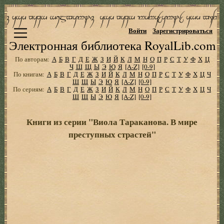
Войти
Зарегистрироваться
Электронная библиотека RoyalLib.com
По авторам:
А
Б
В
Г
Д
Е
Ж
З
И
Й
К
Л
М
Н
О
П
Р
С
Т
У
Ф
Х
Ц
Ч
Ш
Щ
Ы
Э
Ю
Я
[A-Z]
[0-9]
По книгам:
А
Б
В
Г
Д
Е
Ж
З
И
Й
К
Л
М
Н
О
П
Р
С
Т
У
Ф
Х
Ц
Ч
Ш
Щ
Ы
Э
Ю
Я
[A-Z]
[0-9]
По сериям:
А
Б
В
Г
Д
Е
Ж
З
И
Й
К
Л
М
Н
О
П
Р
С
Т
У
Ф
Х
Ц
Ч
Ш
Щ
Ы
Э
Ю
Я
[A-Z]
[0-9]
Книги из серии "Виола Тараканова. В мире
преступных страстей"