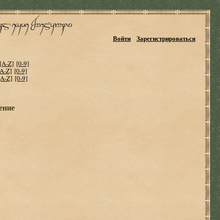
Войти
Зарегистрироваться
[A-Z]
[0-9]
[A-Z]
[0-9]
[A-Z]
[0-9]
ение