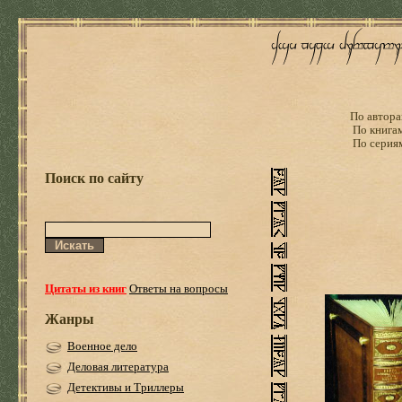
По автора
По книга
По серия
Поиск по сайту
Цитаты из книг
Ответы на вопросы
Жанры
Военное дело
Деловая литература
Детективы и Триллеры