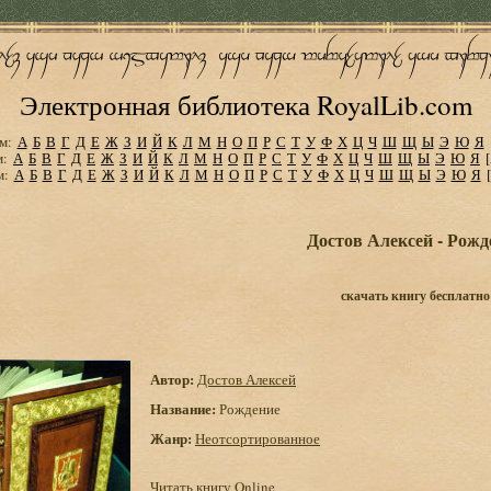
Электронная библиотека RoyalLib.com
м:
А
Б
В
Г
Д
Е
Ж
З
И
Й
К
Л
М
Н
О
П
Р
С
Т
У
Ф
Х
Ц
Ч
Ш
Щ
Ы
Э
Ю
Я
м:
А
Б
В
Г
Д
Е
Ж
З
И
Й
К
Л
М
Н
О
П
Р
С
Т
У
Ф
Х
Ц
Ч
Ш
Щ
Ы
Э
Ю
Я
м:
А
Б
В
Г
Д
Е
Ж
З
И
Й
К
Л
М
Н
О
П
Р
С
Т
У
Ф
Х
Ц
Ч
Ш
Щ
Ы
Э
Ю
Я
Достов Алексей - Рожд
скачать книгу бесплатно
Автор:
Достов Алексей
Название:
Рождение
Жанр:
Неотсортированное
Читать книгу Online