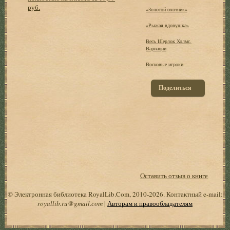
руб.
«Золотой охотник»
«Рыжая вдовушка»
Весь Шерлок Холмс.
Вариации
Восковые игроки
Поделиться
Оставить отзыв о книге
© Электронная библиотека RoyalLib.Com, 2010-2026. Контактный e-mail:
royallib.ru@gmail.com
|
Авторам и правообладателям