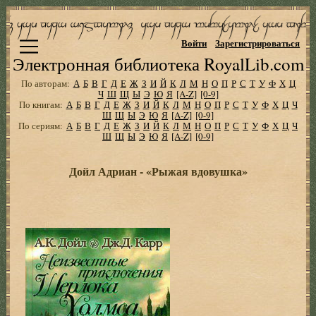
Войти
Зарегистрироваться
Электронная библиотека RoyalLib.com
По авторам:
А
Б
В
Г
Д
Е
Ж
З
И
Й
К
Л
М
Н
О
П
Р
С
Т
У
Ф
Х
Ц
Ч
Ш
Щ
Ы
Э
Ю
Я
[A-Z]
[0-9]
По книгам:
А
Б
В
Г
Д
Е
Ж
З
И
Й
К
Л
М
Н
О
П
Р
С
Т
У
Ф
Х
Ц
Ч
Ш
Щ
Ы
Э
Ю
Я
[A-Z]
[0-9]
По сериям:
А
Б
В
Г
Д
Е
Ж
З
И
Й
К
Л
М
Н
О
П
Р
С
Т
У
Ф
Х
Ц
Ч
Ш
Щ
Ы
Э
Ю
Я
[A-Z]
[0-9]
Дойл Адриан - «Рыжая вдовушка»