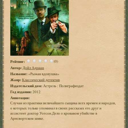
Рейтинг:
(0)
Автор:
Дойл Адриан
Название:
«Рыжая вдовушка»
Жанр:
Классический детектив
Издательский дом:
Астрель : Полиграфиздат
Год издания:
2012
Аннотация:
Случаи из практики величайшего сыщика всех времен и народов,
о которых только упоминал в своих рассказах его друг и
ассистент доктор Уотсон.Дело о кровавом убийстве в
Арнсвортском замке.