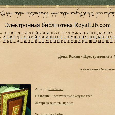
Электронная библиотека RoyalLib.com
м:
А
Б
В
Г
Д
Е
Ж
З
И
Й
К
Л
М
Н
О
П
Р
С
Т
У
Ф
Х
Ц
Ч
Ш
Щ
Ы
Э
Ю
Я
м:
А
Б
В
Г
Д
Е
Ж
З
И
Й
К
Л
М
Н
О
П
Р
С
Т
У
Ф
Х
Ц
Ч
Ш
Щ
Ы
Э
Ю
Я
м:
А
Б
В
Г
Д
Е
Ж
З
И
Й
К
Л
М
Н
О
П
Р
С
Т
У
Ф
Х
Ц
Ч
Ш
Щ
Ы
Э
Ю
Я
Дойл Конан - Преступление в 
скачать книгу бесплатно
Автор:
Дойл Конан
Название:
Преступление в Фаулкс Расе
Жанр:
Детективы: прочее
Читать книгу Online