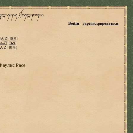
Войти
Зарегистрироваться
[A-Z]
[0-9]
[A-Z]
[0-9]
[A-Z]
[0-9]
Фаулкс Расе