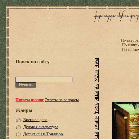
По автора
По книга
По серия
Поиск по сайту
Цитаты из книг
Ответы на вопросы
Жанры
Военное дело
Деловая литература
Детективы и Триллеры