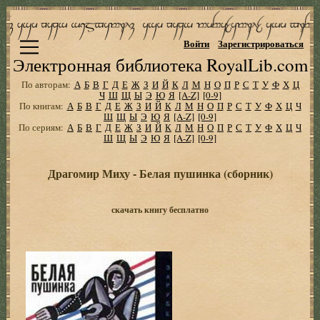
Войти
Зарегистрироваться
Электронная библиотека RoyalLib.com
По авторам:
А
Б
В
Г
Д
Е
Ж
З
И
Й
К
Л
М
Н
О
П
Р
С
Т
У
Ф
Х
Ц
Ч
Ш
Щ
Ы
Э
Ю
Я
[A-Z]
[0-9]
По книгам:
А
Б
В
Г
Д
Е
Ж
З
И
Й
К
Л
М
Н
О
П
Р
С
Т
У
Ф
Х
Ц
Ч
Ш
Щ
Ы
Э
Ю
Я
[A-Z]
[0-9]
По сериям:
А
Б
В
Г
Д
Е
Ж
З
И
Й
К
Л
М
Н
О
П
Р
С
Т
У
Ф
Х
Ц
Ч
Ш
Щ
Ы
Э
Ю
Я
[A-Z]
[0-9]
Драгомир Миху - Белая пушинка (сборник)
скачать книгу бесплатно