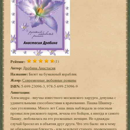
Рейтинг:
(1)
Автор:
Дробина Анастасия
Название:
Билет на бумажный кораблик
Жанр:
Современные любовные романы
ISBN:
5-699-23096-3, 978-5-699-23096-9
Аннотация:
Александра - внучка известного московского хирурга, девушка с
удивительными способностями к врачеванию. Пашка Шкипер -
сын уголовника. Много лет Саша лишь наблюдала за опасным
промыслом рискового парня, лечила его бойцов, а иногда и самого
Пашку, любовалась на его роскошных женщин. Но однажды
случай бросил их в объятия друг друга. Что это было: ни к чему
не обязывающая близость - или результат старого, проверенного