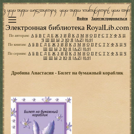
Войти
Зарегистрироваться
Электронная библиотека RoyalLib.com
По авторам:
А
Б
В
Г
Д
Е
Ж
З
И
Й
К
Л
М
Н
О
П
Р
С
Т
У
Ф
Х
Ц
Ч
Ш
Щ
Ы
Э
Ю
Я
[A-Z]
[0-9]
По книгам:
А
Б
В
Г
Д
Е
Ж
З
И
Й
К
Л
М
Н
О
П
Р
С
Т
У
Ф
Х
Ц
Ч
Ш
Щ
Ы
Э
Ю
Я
[A-Z]
[0-9]
По сериям:
А
Б
В
Г
Д
Е
Ж
З
И
Й
К
Л
М
Н
О
П
Р
С
Т
У
Ф
Х
Ц
Ч
Ш
Щ
Ы
Э
Ю
Я
[A-Z]
[0-9]
Дробина Анастасия - Билет на бумажный кораблик