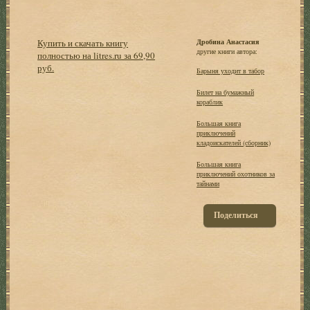
Купить и скачать книгу
Дробина Анастасия
другие книги автора:
полностью на litres.ru за 69,90
руб.
Барыня уходит в табор
Билет на бумажный
кораблик
Большая книга
приключений
кладоискателей (сборник)
Большая книга
приключений охотников за
тайнами
Поделиться