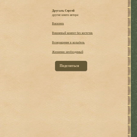
Другаль Сергей
другие книги автора:
Василиск
Вишневый компот без косточек
Возвращение в колыбель
Жизненно необходимый
Поделиться