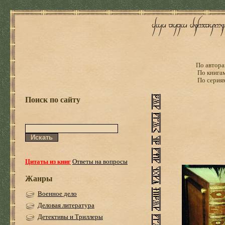
По автора
По книга
По серия
Поиск по сайту
Цитаты из книг
Ответы на вопросы
Жанры
Военное дело
Деловая литература
Детективы и Триллеры