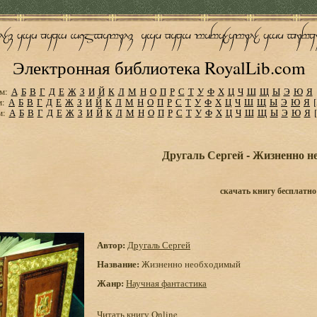
Электронная библиотека RoyalLib.com
м:
А
Б
В
Г
Д
Е
Ж
З
И
Й
К
Л
М
Н
О
П
Р
С
Т
У
Ф
Х
Ц
Ч
Ш
Щ
Ы
Э
Ю
Я
м:
А
Б
В
Г
Д
Е
Ж
З
И
Й
К
Л
М
Н
О
П
Р
С
Т
У
Ф
Х
Ц
Ч
Ш
Щ
Ы
Э
Ю
Я
м:
А
Б
В
Г
Д
Е
Ж
З
И
Й
К
Л
М
Н
О
П
Р
С
Т
У
Ф
Х
Ц
Ч
Ш
Щ
Ы
Э
Ю
Я
Другаль Сергей - Жизненно 
скачать книгу бесплатно
Автор:
Другаль Сергей
Название:
Жизненно необходимый
Жанр:
Научная фантастика
Читать книгу Online