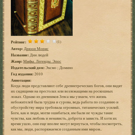
Рейтинг:
(1)
Автор:
Дрюон Морис
Название:
Дни людей
Жанр:
Мифы. Легенды. Эпос
Издательский дом:
Эксмо ; Домино
Год издания:
2010
Аннотация:
Когда люди представляют себе древнегреческих богов, они видят
их сидящими на престолах или возлежащими на роскошных
ложах. Однако из дневников Зевса мы узнаем, что жизнь
небожителей была трудна и сурова, ведь работа по созданию и
обустройству мира требовала огромных, титанических усилий.
Боги, как и люди, могли ошибаться, им были не чужды такие
чувства, как любовь и ненависть, доброта и зависть. И хотя их
время ушло, они еще вполне могут вернуться, чтобы посмотреть,
как мы, люди, распоряжаемся созданным ими миром..