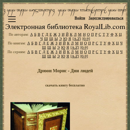
Войти
Зарегистрироваться
Электронная библиотека RoyalLib.com
По авторам:
А
Б
В
Г
Д
Е
Ж
З
И
Й
К
Л
М
Н
О
П
Р
С
Т
У
Ф
Х
Ц
Ч
Ш
Щ
Ы
Э
Ю
Я
[A-Z]
[0-9]
По книгам:
А
Б
В
Г
Д
Е
Ж
З
И
Й
К
Л
М
Н
О
П
Р
С
Т
У
Ф
Х
Ц
Ч
Ш
Щ
Ы
Э
Ю
Я
[A-Z]
[0-9]
По сериям:
А
Б
В
Г
Д
Е
Ж
З
И
Й
К
Л
М
Н
О
П
Р
С
Т
У
Ф
Х
Ц
Ч
Ш
Щ
Ы
Э
Ю
Я
[A-Z]
[0-9]
Дрюон Морис - Дни людей
скачать книгу бесплатно