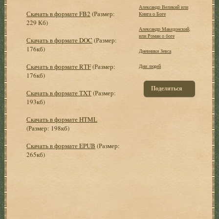
Александр Великий или
Скачать в формате FB2
(Размер:
Книга о Боге
229 Кб)
Александр Македонский,
или Роман о боге
Скачать в формате DOC
(Размер:
176кб)
Дневники Зевса
Скачать в формате RTF
(Размер:
Дни людей
176кб)
Поделиться
Скачать в формате TXT
(Размер:
193кб)
Скачать в формате HTML
(Размер: 198кб)
Скачать в формате EPUB
(Размер:
265кб)