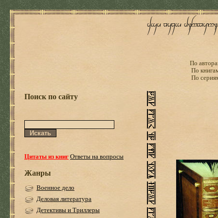
По автора
По книга
По серия
Поиск по сайту
Цитаты из книг
Ответы на вопросы
Жанры
Военное дело
Деловая литература
Детективы и Триллеры