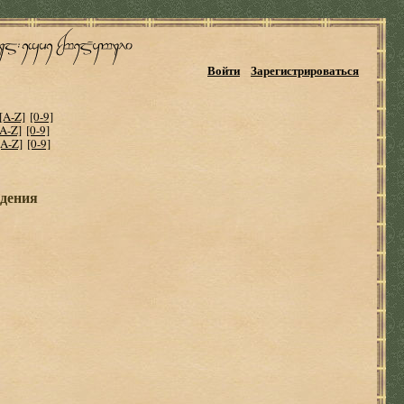
Войти
Зарегистрироваться
[A-Z]
[0-9]
[A-Z]
[0-9]
[A-Z]
[0-9]
ждения