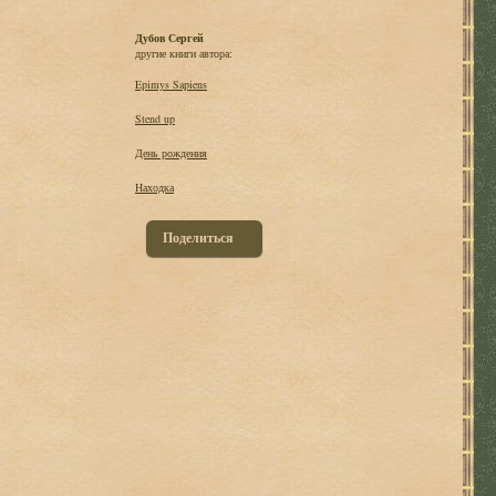
Дубов Сергей
другие книги автора:
Epimys Sapiens
Stend up
День рождения
Находка
Поделиться