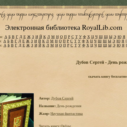
Электронная библиотека RoyalLib.com
м:
А
Б
В
Г
Д
Е
Ж
З
И
Й
К
Л
М
Н
О
П
Р
С
Т
У
Ф
Х
Ц
Ч
Ш
Щ
Ы
Э
Ю
Я
м:
А
Б
В
Г
Д
Е
Ж
З
И
Й
К
Л
М
Н
О
П
Р
С
Т
У
Ф
Х
Ц
Ч
Ш
Щ
Ы
Э
Ю
Я
м:
А
Б
В
Г
Д
Е
Ж
З
И
Й
К
Л
М
Н
О
П
Р
С
Т
У
Ф
Х
Ц
Ч
Ш
Щ
Ы
Э
Ю
Я
Дубов Сергей - День ро
скачать книгу бесплатно
Автор:
Дубов Сергей
Название:
День рождения
Жанр:
Научная фантастика
Читать книгу Online