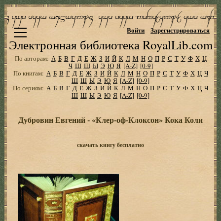
Войти
Зарегистрироваться
Электронная библиотека RoyalLib.com
По авторам:
А
Б
В
Г
Д
Е
Ж
З
И
Й
К
Л
М
Н
О
П
Р
С
Т
У
Ф
Х
Ц
Ч
Ш
Щ
Ы
Э
Ю
Я
[A-Z]
[0-9]
По книгам:
А
Б
В
Г
Д
Е
Ж
З
И
Й
К
Л
М
Н
О
П
Р
С
Т
У
Ф
Х
Ц
Ч
Ш
Щ
Ы
Э
Ю
Я
[A-Z]
[0-9]
По сериям:
А
Б
В
Г
Д
Е
Ж
З
И
Й
К
Л
М
Н
О
П
Р
С
Т
У
Ф
Х
Ц
Ч
Ш
Щ
Ы
Э
Ю
Я
[A-Z]
[0-9]
Дубровин Евгений - «Клер-оф-Клоксон» Кока Коли
скачать книгу бесплатно