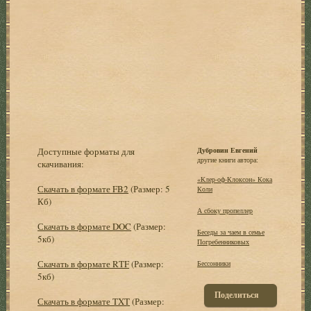
Доступные форматы для
Дубровин Евгений
другие книги автора:
скачивания:
«Клер-оф-Клоксон» Кока
Скачать в формате FB2
(Размер: 5
Коли
Кб)
А сбоку пропеллер
Скачать в формате DOC
(Размер:
Беседы за чаем в семье
5кб)
Погребенниковых
Скачать в формате RTF
(Размер:
Бессонники
5кб)
Поделиться
Скачать в формате TXT
(Размер: