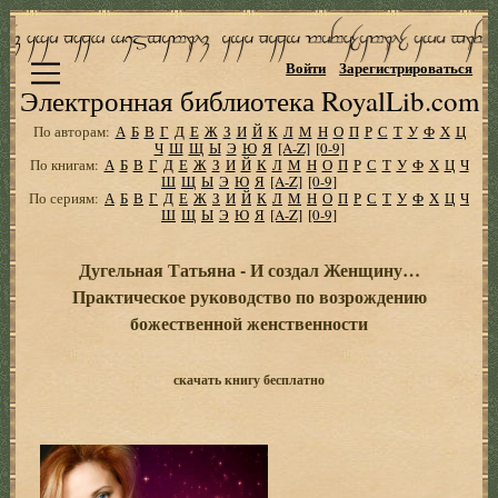
Войти
Зарегистрироваться
Электронная библиотека RoyalLib.com
По авторам:
А
Б
В
Г
Д
Е
Ж
З
И
Й
К
Л
М
Н
О
П
Р
С
Т
У
Ф
Х
Ц
Ч
Ш
Щ
Ы
Э
Ю
Я
[A-Z]
[0-9]
По книгам:
А
Б
В
Г
Д
Е
Ж
З
И
Й
К
Л
М
Н
О
П
Р
С
Т
У
Ф
Х
Ц
Ч
Ш
Щ
Ы
Э
Ю
Я
[A-Z]
[0-9]
По сериям:
А
Б
В
Г
Д
Е
Ж
З
И
Й
К
Л
М
Н
О
П
Р
С
Т
У
Ф
Х
Ц
Ч
Ш
Щ
Ы
Э
Ю
Я
[A-Z]
[0-9]
Дугельная Татьяна - И создал Женщину…
Практическое руководство по возрождению
божественной женственности
скачать книгу бесплатно