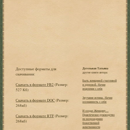
Доступные форматы для
Дугельная Татьяна
другие книги автора:
скачивания:
Быть женщиной счастливой
Скачать в формате FB2
(Размер:
и здоровой. Начни
исцеление с себя
527 Кб)
Звучание истины. Начни
Скачать в формате DOC
(Размер:
осознанность с себя
268кб)
И создал Женщину…
Практическое руководство
Скачать в формате RTF
(Размер:
по возрождению
268кб)
божественной
женственности