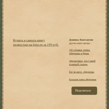
Купить и скачать книгу
Душенко Константин
другие книги автора:
полностью на litres.ru за 199 руб.
100 оттенков любви.
Афоризмы и фразы
Афористикон, или Самый
толковый словарь
Бог не ангел. Афоризмы
Большая книга афоризмов
Поделиться