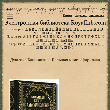
Войти
Зарегистрироваться
Электронная библиотека RoyalLib.com
По авторам:
А
Б
В
Г
Д
Е
Ж
З
И
Й
К
Л
М
Н
О
П
Р
С
Т
У
Ф
Х
Ц
Ч
Ш
Щ
Ы
Э
Ю
Я
[A-Z]
[0-9]
По книгам:
А
Б
В
Г
Д
Е
Ж
З
И
Й
К
Л
М
Н
О
П
Р
С
Т
У
Ф
Х
Ц
Ч
Ш
Щ
Ы
Э
Ю
Я
[A-Z]
[0-9]
По сериям:
А
Б
В
Г
Д
Е
Ж
З
И
Й
К
Л
М
Н
О
П
Р
С
Т
У
Ф
Х
Ц
Ч
Ш
Щ
Ы
Э
Ю
Я
[A-Z]
[0-9]
Душенко Константин - Большая книга афоризмов