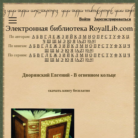
Войти
Зарегистрироваться
Электронная библиотека RoyalLib.com
По авторам:
А
Б
В
Г
Д
Е
Ж
З
И
Й
К
Л
М
Н
О
П
Р
С
Т
У
Ф
Х
Ц
Ч
Ш
Щ
Ы
Э
Ю
Я
[A-Z]
[0-9]
По книгам:
А
Б
В
Г
Д
Е
Ж
З
И
Й
К
Л
М
Н
О
П
Р
С
Т
У
Ф
Х
Ц
Ч
Ш
Щ
Ы
Э
Ю
Я
[A-Z]
[0-9]
По сериям:
А
Б
В
Г
Д
Е
Ж
З
И
Й
К
Л
М
Н
О
П
Р
С
Т
У
Ф
Х
Ц
Ч
Ш
Щ
Ы
Э
Ю
Я
[A-Z]
[0-9]
Дворянский Евгений - В огненном кольце
скачать книгу бесплатно