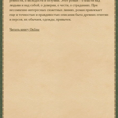
ревности, о молодости и безумии. Этот роман – о власти над
людьми и над собой, о доверии, о чести, о страданиях. При
несомненно интересных сюжетных линиях, роман привлекает
еще и точностью и правдивостью описания быта древних египтян
и персов, их обычаев, одежды, привычек.
Читать книгу Online