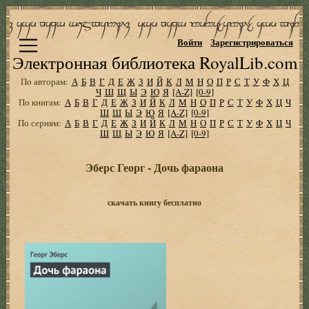
Войти
Зарегистрироваться
Электронная библиотека RoyalLib.com
По авторам:
А
Б
В
Г
Д
Е
Ж
З
И
Й
К
Л
М
Н
О
П
Р
С
Т
У
Ф
Х
Ц
Ч
Ш
Щ
Ы
Э
Ю
Я
[A-Z]
[0-9]
По книгам:
А
Б
В
Г
Д
Е
Ж
З
И
Й
К
Л
М
Н
О
П
Р
С
Т
У
Ф
Х
Ц
Ч
Ш
Щ
Ы
Э
Ю
Я
[A-Z]
[0-9]
По сериям:
А
Б
В
Г
Д
Е
Ж
З
И
Й
К
Л
М
Н
О
П
Р
С
Т
У
Ф
Х
Ц
Ч
Ш
Щ
Ы
Э
Ю
Я
[A-Z]
[0-9]
Эберс Георг - Дочь фараона
скачать книгу бесплатно