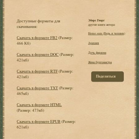
Доступные форматы для
Эберс Георг
другие книги автора:
скачивания:
Homo sum (Ведь я человек)
Скачать в формате FB2
(Размер:
466 Кб)
Арахнея
Дочь фараона
Скачать в формате DOC
(Размер:
421кб)
Жена бургомистра
Скачать в формате RTF
(Размер:
Поделиться
421кб)
Скачать в формате TXT
(Размер:
465кб)
Скачать в формате HTML
(Размер: 473кб)
Скачать в формате EPUB
(Размер:
621кб)