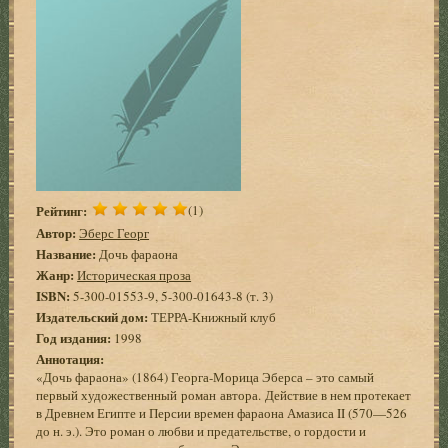
Рейтинг:
(1)
Автор:
Эберс Георг
Название:
Дочь фараона
Жанр:
Историческая проза
ISBN:
5-300-01553-9, 5-300-01643-8 (т. 3)
Издательский дом:
ТЕРРА-Книжный клуб
Год издания:
1998
Аннотация:
«Дочь фараона» (1864) Георга-Морица Эберса – это самый
первый художественный роман автора. Действие в нем протекает
в Древнем Египте и Персии времен фараона Амазиса II (570—526
до н. э.). Это роман о любви и предательстве, о гордости и