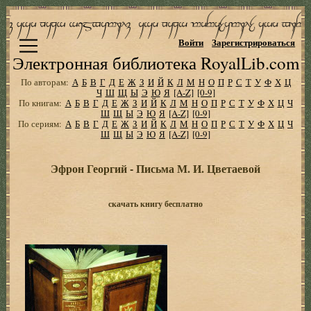
Войти
Зарегистрироваться
Электронная библиотека RoyalLib.com
По авторам:
А
Б
В
Г
Д
Е
Ж
З
И
Й
К
Л
М
Н
О
П
Р
С
Т
У
Ф
Х
Ц
Ч
Ш
Щ
Ы
Э
Ю
Я
[A-Z]
[0-9]
По книгам:
А
Б
В
Г
Д
Е
Ж
З
И
Й
К
Л
М
Н
О
П
Р
С
Т
У
Ф
Х
Ц
Ч
Ш
Щ
Ы
Э
Ю
Я
[A-Z]
[0-9]
По сериям:
А
Б
В
Г
Д
Е
Ж
З
И
Й
К
Л
М
Н
О
П
Р
С
Т
У
Ф
Х
Ц
Ч
Ш
Щ
Ы
Э
Ю
Я
[A-Z]
[0-9]
Эфрон Георгий - Письма М. И. Цветаевой
скачать книгу бесплатно