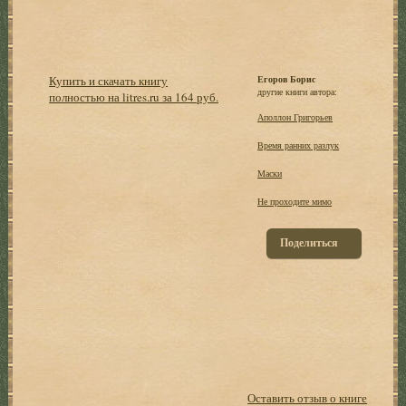
Купить и скачать книгу
Егоров Борис
другие книги автора:
полностью на litres.ru за 164 руб.
Аполлон Григорьев
Время ранних разлук
Маски
Не проходите мимо
Поделиться
Оставить отзыв о книге