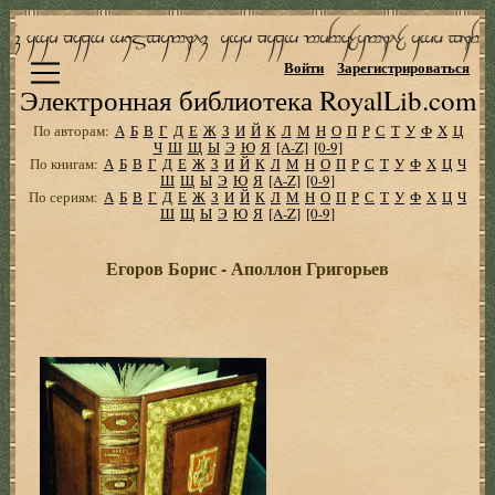
Войти
Зарегистрироваться
Электронная библиотека RoyalLib.com
По авторам:
А
Б
В
Г
Д
Е
Ж
З
И
Й
К
Л
М
Н
О
П
Р
С
Т
У
Ф
Х
Ц
Ч
Ш
Щ
Ы
Э
Ю
Я
[A-Z]
[0-9]
По книгам:
А
Б
В
Г
Д
Е
Ж
З
И
Й
К
Л
М
Н
О
П
Р
С
Т
У
Ф
Х
Ц
Ч
Ш
Щ
Ы
Э
Ю
Я
[A-Z]
[0-9]
По сериям:
А
Б
В
Г
Д
Е
Ж
З
И
Й
К
Л
М
Н
О
П
Р
С
Т
У
Ф
Х
Ц
Ч
Ш
Щ
Ы
Э
Ю
Я
[A-Z]
[0-9]
Егоров Борис - Аполлон Григорьев