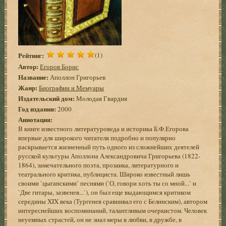
Рейтинг:
(1)
Автор:
Егоров Борис
Название:
Аполлон Григорьев
Жанр:
Биографии и Мемуары
Издательский дом:
Молодая Гвардия
Год издания:
2000
Аннотация:
В книге известного литературоведа и историка Б.Ф.Егорова
впервые для широкого читателя подробно и популярно
раскрывается жизненный путь одного из сложнейших деятелей
русской культуры Аполлона Александровича Григорьева (1822-
1864), замечательного поэта, прозаика, литературного и
театрального критика, публициста. Широко известный лишь
своими `цыганскими` песнями (`О, говори хоть ты со мной...` и
`Две гитары, зазвенев...`), он был еще выдающимся критиком
середины XIX века (Тургенев сравнивал его с Белинским), автором
интереснейших воспоминаний, талантливым очеркистом. Человек
неуемных страстей, он не знал меры в любви, в дружбе, в