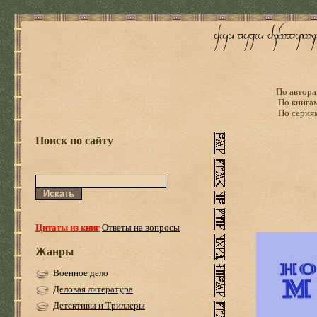
По автора
По книга
По серия
Поиск по сайту
Цитаты из книг
Ответы на вопросы
Жанры
Военное дело
Деловая литература
Детективы и Триллеры