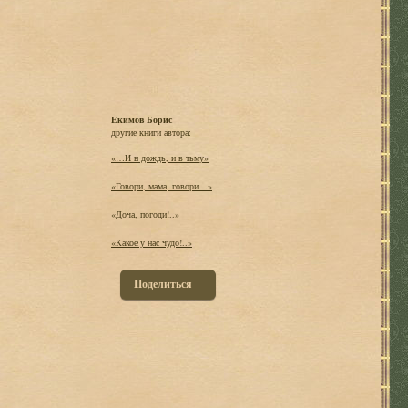
Екимов Борис
другие книги автора:
«…И в дождь, и в тьму»
«Говори, мама, говори…»
«Доча, погоди!..»
«Какое у нас чудо!..»
Поделиться