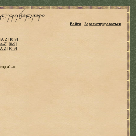
Войти
Зарегистрироваться
[A-Z]
[0-9]
[A-Z]
[0-9]
[A-Z]
[0-9]
оди!..»