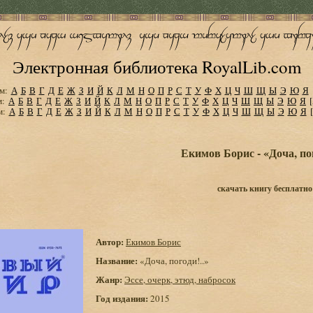
Электронная библиотека RoyalLib.com
м:
А
Б
В
Г
Д
Е
Ж
З
И
Й
К
Л
М
Н
О
П
Р
С
Т
У
Ф
Х
Ц
Ч
Ш
Щ
Ы
Э
Ю
Я
м:
А
Б
В
Г
Д
Е
Ж
З
И
Й
К
Л
М
Н
О
П
Р
С
Т
У
Ф
Х
Ц
Ч
Ш
Щ
Ы
Э
Ю
Я
м:
А
Б
В
Г
Д
Е
Ж
З
И
Й
К
Л
М
Н
О
П
Р
С
Т
У
Ф
Х
Ц
Ч
Ш
Щ
Ы
Э
Ю
Я
Екимов Борис - «Доча, пог
скачать книгу бесплатно
Автор:
Екимов Борис
Название:
«Доча, погоди!..»
Жанр:
Эссе, очерк, этюд, набросок
Год издания:
2015