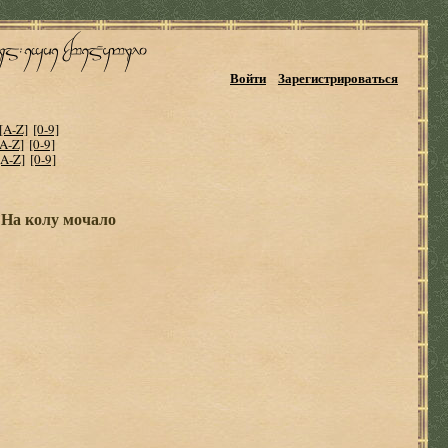
Войти
Зарегистрироваться
[A-Z]
[0-9]
[A-Z]
[0-9]
[A-Z]
[0-9]
 На колу мочало