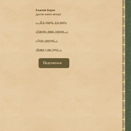
Екимов Борис
другие книги автора:
«…И в дождь, и в тьму»
«Говори, мама, говори…»
«Доча, погоди!..»
«Какое у нас чудо!..»
Поделиться