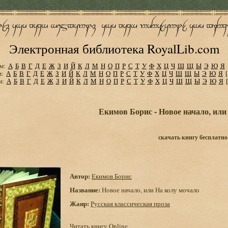
Электронная библиотека RoyalLib.com
м:
А
Б
В
Г
Д
Е
Ж
З
И
Й
К
Л
М
Н
О
П
Р
С
Т
У
Ф
Х
Ц
Ч
Ш
Щ
Ы
Э
Ю
Я
м:
А
Б
В
Г
Д
Е
Ж
З
И
Й
К
Л
М
Н
О
П
Р
С
Т
У
Ф
Х
Ц
Ч
Ш
Щ
Ы
Э
Ю
Я
м:
А
Б
В
Г
Д
Е
Ж
З
И
Й
К
Л
М
Н
О
П
Р
С
Т
У
Ф
Х
Ц
Ч
Ш
Щ
Ы
Э
Ю
Я
Екимов Борис - Новое начало, или
скачать книгу бесплатно
Автор:
Екимов Борис
Название:
Новое начало, или На колу мочало
Жанр:
Русская классическая проза
Читать книгу Online