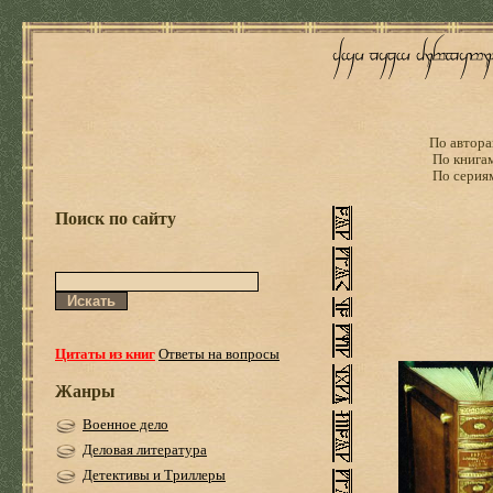
По автора
По книга
По серия
Поиск по сайту
Цитаты из книг
Ответы на вопросы
Жанры
Военное дело
Деловая литература
Детективы и Триллеры