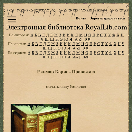
Войти
Зарегистрироваться
Электронная библиотека RoyalLib.com
По авторам:
А
Б
В
Г
Д
Е
Ж
З
И
Й
К
Л
М
Н
О
П
Р
С
Т
У
Ф
Х
Ц
Ч
Ш
Щ
Ы
Э
Ю
Я
[A-Z]
[0-9]
По книгам:
А
Б
В
Г
Д
Е
Ж
З
И
Й
К
Л
М
Н
О
П
Р
С
Т
У
Ф
Х
Ц
Ч
Ш
Щ
Ы
Э
Ю
Я
[A-Z]
[0-9]
По сериям:
А
Б
В
Г
Д
Е
Ж
З
И
Й
К
Л
М
Н
О
П
Р
С
Т
У
Ф
Х
Ц
Ч
Ш
Щ
Ы
Э
Ю
Я
[A-Z]
[0-9]
Екимов Борис - Провожаю
скачать книгу бесплатно