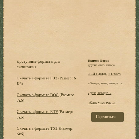
Доступные форматы для
Екимов Борис
другие книги автора:
скачивания:
«…И в дождь, и в тьму»
Скачать в формате FB2
(Размер: 6
Кб)
«Говори, мама, говори…»
«Доча, погоди!..»
Скачать в формате DOC
(Размер:
7кб)
«Какое у нас чудо!..»
Скачать в формате RTF
(Размер:
Поделиться
7кб)
Скачать в формате TXT
(Размер:
6кб)