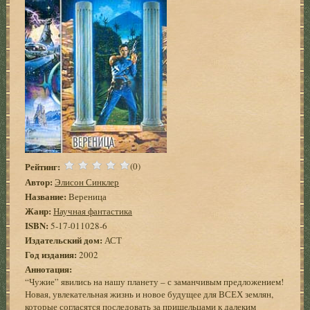
Рейтинг:
(0)
Автор:
Элисон Синклер
Название:
Вереница
Жанр:
Научная фантастика
ISBN:
5-17-011028-6
Издательский дом:
АСТ
Год издания:
2002
Аннотация:
“Чужие” явились на нашу планету – с заманчивым предложением!
Новая, увлекательная жизнь и новое будущее для ВСЕХ землян,
которые согласятся последовать за пришельцами к далеким