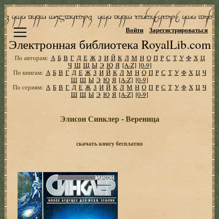
Войти
Зарегистрироваться
Электронная библиотека RoyalLib.com
По авторам:
А
Б
В
Г
Д
Е
Ж
З
И
Й
К
Л
М
Н
О
П
Р
С
Т
У
Ф
Х
Ц
Ч
Ш
Щ
Ы
Э
Ю
Я
[A-Z]
[0-9]
По книгам:
А
Б
В
Г
Д
Е
Ж
З
И
Й
К
Л
М
Н
О
П
Р
С
Т
У
Ф
Х
Ц
Ч
Ш
Щ
Ы
Э
Ю
Я
[A-Z]
[0-9]
По сериям:
А
Б
В
Г
Д
Е
Ж
З
И
Й
К
Л
М
Н
О
П
Р
С
Т
У
Ф
Х
Ц
Ч
Ш
Щ
Ы
Э
Ю
Я
[A-Z]
[0-9]
Элисон Синклер - Вереница
скачать книгу бесплатно