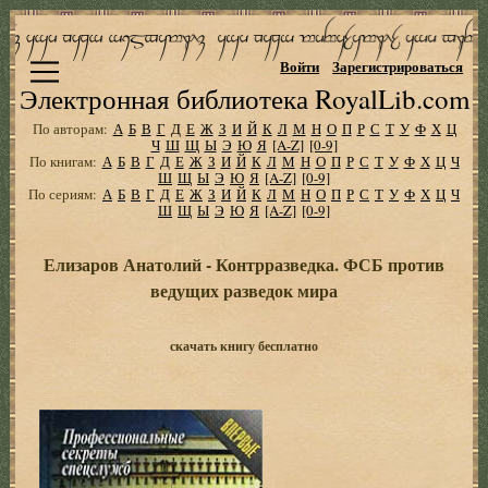
Войти
Зарегистрироваться
Электронная библиотека RoyalLib.com
По авторам:
А
Б
В
Г
Д
Е
Ж
З
И
Й
К
Л
М
Н
О
П
Р
С
Т
У
Ф
Х
Ц
Ч
Ш
Щ
Ы
Э
Ю
Я
[A-Z]
[0-9]
По книгам:
А
Б
В
Г
Д
Е
Ж
З
И
Й
К
Л
М
Н
О
П
Р
С
Т
У
Ф
Х
Ц
Ч
Ш
Щ
Ы
Э
Ю
Я
[A-Z]
[0-9]
По сериям:
А
Б
В
Г
Д
Е
Ж
З
И
Й
К
Л
М
Н
О
П
Р
С
Т
У
Ф
Х
Ц
Ч
Ш
Щ
Ы
Э
Ю
Я
[A-Z]
[0-9]
Елизаров Анатолий - Контрразведка. ФСБ против
ведущих разведок мира
скачать книгу бесплатно