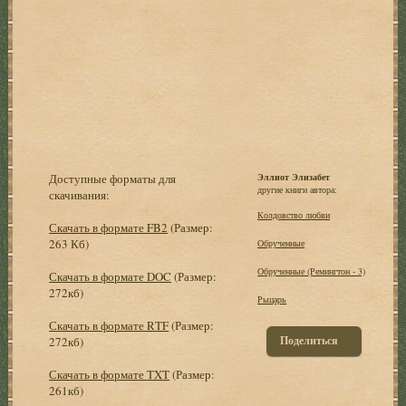
Доступные форматы для
Эллиот Элизабет
другие книги автора:
скачивания:
Колдовство любви
Скачать в формате FB2
(Размер:
263 Кб)
Обрученные
Обрученные (Ремингтон - 3)
Скачать в формате DOC
(Размер:
272кб)
Рыцарь
Скачать в формате RTF
(Размер:
Поделиться
272кб)
Скачать в формате TXT
(Размер:
261кб)