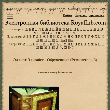
Войти
Зарегистрироваться
Электронная библиотека RoyalLib.com
По авторам:
А
Б
В
Г
Д
Е
Ж
З
И
Й
К
Л
М
Н
О
П
Р
С
Т
У
Ф
Х
Ц
Ч
Ш
Щ
Ы
Э
Ю
Я
[A-Z]
[0-9]
По книгам:
А
Б
В
Г
Д
Е
Ж
З
И
Й
К
Л
М
Н
О
П
Р
С
Т
У
Ф
Х
Ц
Ч
Ш
Щ
Ы
Э
Ю
Я
[A-Z]
[0-9]
По сериям:
А
Б
В
Г
Д
Е
Ж
З
И
Й
К
Л
М
Н
О
П
Р
С
Т
У
Ф
Х
Ц
Ч
Ш
Щ
Ы
Э
Ю
Я
[A-Z]
[0-9]
Эллиот Элизабет - Обрученные (Ремингтон - 3)
скачать книгу бесплатно