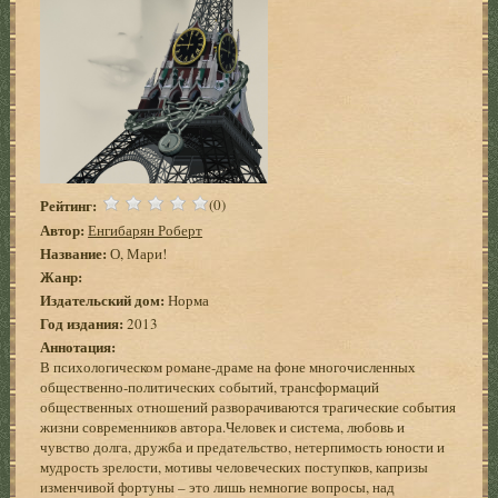
Рейтинг:
(0)
Автор:
Енгибарян Роберт
Название:
О, Мари!
Жанр:
Издательский дом:
Норма
Год издания:
2013
Аннотация:
В психологическом романе-драме на фоне многочисленных
общественно-политических событий, трансформаций
общественных отношений разворачиваются трагические события
жизни современников автора.Человек и система, любовь и
чувство долга, дружба и предательство, нетерпимость юности и
мудрость зрелости, мотивы человеческих поступков, капризы
изменчивой фортуны – это лишь немногие вопросы, над