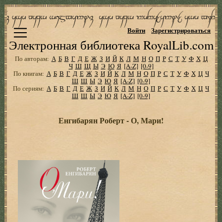
Войти
Зарегистрироваться
Электронная библиотека RoyalLib.com
По авторам:
А
Б
В
Г
Д
Е
Ж
З
И
Й
К
Л
М
Н
О
П
Р
С
Т
У
Ф
Х
Ц
Ч
Ш
Щ
Ы
Э
Ю
Я
[A-Z]
[0-9]
По книгам:
А
Б
В
Г
Д
Е
Ж
З
И
Й
К
Л
М
Н
О
П
Р
С
Т
У
Ф
Х
Ц
Ч
Ш
Щ
Ы
Э
Ю
Я
[A-Z]
[0-9]
По сериям:
А
Б
В
Г
Д
Е
Ж
З
И
Й
К
Л
М
Н
О
П
Р
С
Т
У
Ф
Х
Ц
Ч
Ш
Щ
Ы
Э
Ю
Я
[A-Z]
[0-9]
Енгибарян Роберт - О, Мари!