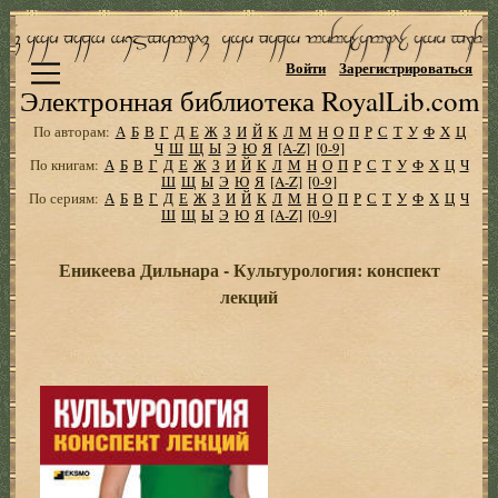
Войти
Зарегистрироваться
Электронная библиотека RoyalLib.com
По авторам:
А
Б
В
Г
Д
Е
Ж
З
И
Й
К
Л
М
Н
О
П
Р
С
Т
У
Ф
Х
Ц
Ч
Ш
Щ
Ы
Э
Ю
Я
[A-Z]
[0-9]
По книгам:
А
Б
В
Г
Д
Е
Ж
З
И
Й
К
Л
М
Н
О
П
Р
С
Т
У
Ф
Х
Ц
Ч
Ш
Щ
Ы
Э
Ю
Я
[A-Z]
[0-9]
По сериям:
А
Б
В
Г
Д
Е
Ж
З
И
Й
К
Л
М
Н
О
П
Р
С
Т
У
Ф
Х
Ц
Ч
Ш
Щ
Ы
Э
Ю
Я
[A-Z]
[0-9]
Еникеева Дильнара - Культурология: конспект
лекций