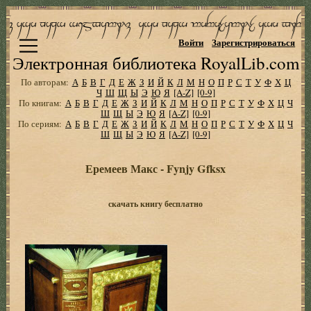
Войти
Зарегистрироваться
Электронная библиотека RoyalLib.com
По авторам:
А
Б
В
Г
Д
Е
Ж
З
И
Й
К
Л
М
Н
О
П
Р
С
Т
У
Ф
Х
Ц
Ч
Ш
Щ
Ы
Э
Ю
Я
[A-Z]
[0-9]
По книгам:
А
Б
В
Г
Д
Е
Ж
З
И
Й
К
Л
М
Н
О
П
Р
С
Т
У
Ф
Х
Ц
Ч
Ш
Щ
Ы
Э
Ю
Я
[A-Z]
[0-9]
По сериям:
А
Б
В
Г
Д
Е
Ж
З
И
Й
К
Л
М
Н
О
П
Р
С
Т
У
Ф
Х
Ц
Ч
Ш
Щ
Ы
Э
Ю
Я
[A-Z]
[0-9]
Еремеев Макс - Fynjy Gfksx
скачать книгу бесплатно