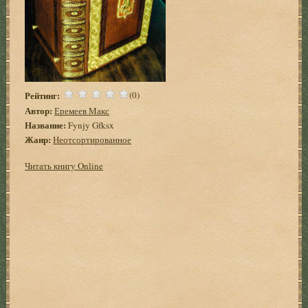
Рейтинг:
(0)
Автор:
Еремеев Макс
Название:
Fynjy Gfksx
Жанр:
Неотсортированное
Читать книгу Online