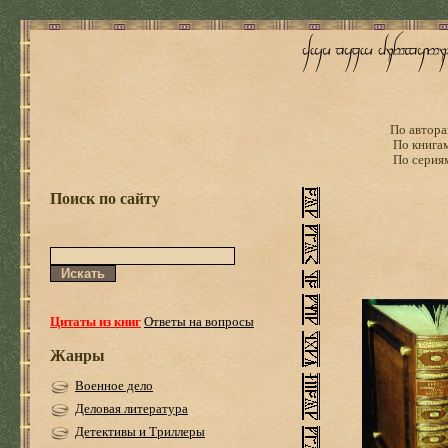
По автора
По книга
По серия
Поиск по сайту
Цитаты из книг
Ответы на вопросы
Жанры
Военное дело
Деловая литература
Детективы и Триллеры