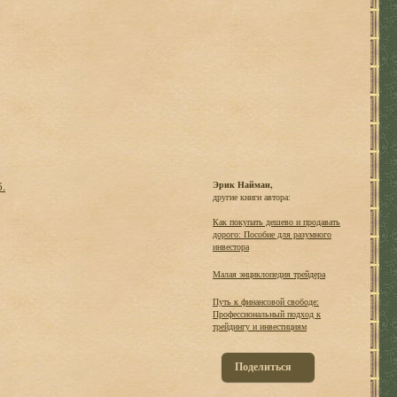
б.
Эрик Найман,
другие книги автора:
Как покупать дешево и продавать
дорого: Пособие для разумного
инвестора
Малая энциклопедия трейдера
Путь к финансовой свободе:
Профессиональный подход к
трейдингу и инвестициям
Поделиться