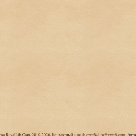
ка RoyalLib.Com, 2010-2026. Контактный e-mail:
royallib.ru@gmail.com
|
Авто