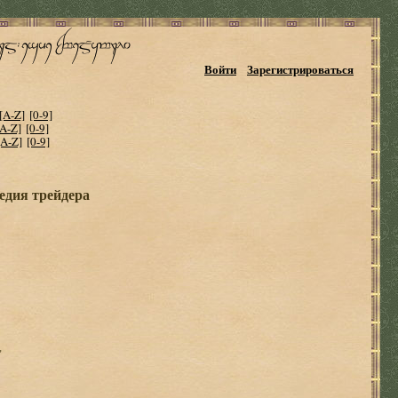
Войти
Зарегистрироваться
[A-Z]
[0-9]
[A-Z]
[0-9]
[A-Z]
[0-9]
едия трейдера
"