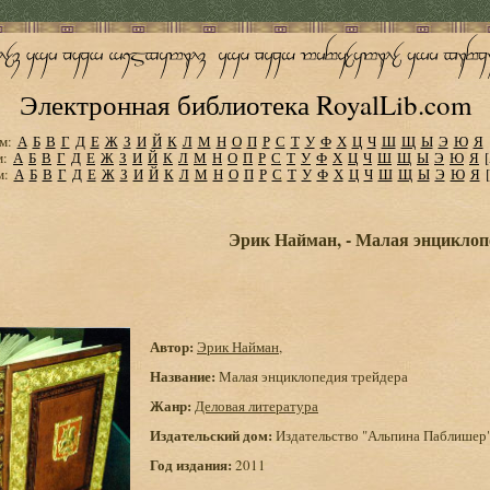
Электронная библиотека RoyalLib.com
м:
А
Б
В
Г
Д
Е
Ж
З
И
Й
К
Л
М
Н
О
П
Р
С
Т
У
Ф
Х
Ц
Ч
Ш
Щ
Ы
Э
Ю
Я
м:
А
Б
В
Г
Д
Е
Ж
З
И
Й
К
Л
М
Н
О
П
Р
С
Т
У
Ф
Х
Ц
Ч
Ш
Щ
Ы
Э
Ю
Я
м:
А
Б
В
Г
Д
Е
Ж
З
И
Й
К
Л
М
Н
О
П
Р
С
Т
У
Ф
Х
Ц
Ч
Ш
Щ
Ы
Э
Ю
Я
Эрик Найман, - Малая энциклоп
Автор:
Эрик Найман,
Название:
Малая энциклопедия трейдера
Жанр:
Деловая литература
Издательский дом:
Издательство "Альпина Паблишер
Год издания:
2011