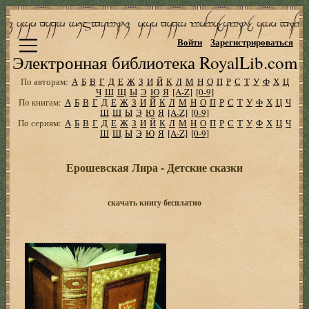
Войти
Зарегистрироваться
Электронная библиотека RoyalLib.com
По авторам:
А
Б
В
Г
Д
Е
Ж
З
И
Й
К
Л
М
Н
О
П
Р
С
Т
У
Ф
Х
Ц
Ч
Ш
Щ
Ы
Э
Ю
Я
[A-Z]
[0-9]
По книгам:
А
Б
В
Г
Д
Е
Ж
З
И
Й
К
Л
М
Н
О
П
Р
С
Т
У
Ф
Х
Ц
Ч
Ш
Щ
Ы
Э
Ю
Я
[A-Z]
[0-9]
По сериям:
А
Б
В
Г
Д
Е
Ж
З
И
Й
К
Л
М
Н
О
П
Р
С
Т
У
Ф
Х
Ц
Ч
Ш
Щ
Ы
Э
Ю
Я
[A-Z]
[0-9]
Ерошевская Лира - Детские сказки
скачать книгу бесплатно