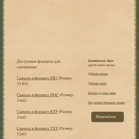
Доступные форматы для
Ерошевская Лира
другие книги автора:
скачивания:
Детские сказки
Скачать в формате FB2
(Размер:
33 Кб)
Детские стихи
Ковчег русских имен
Скачать в формате DOC
(Размер:
34кб)
Под небом Финского залива
Скачать в формате RTF
(Размер:
Поделиться
34кб)
Скачать в формате TXT
(Размер:
32кб)