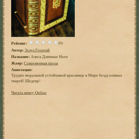
Рейтинг:
(0)
Автор:
Эсаул Георгий
Название:
Алиса Длинные Ноги
Жанр:
Современная проза
Аннотация:
Трудно моральной устойчивой красавице в Мире бездуховных
тварей! Шедевр!
Читать книгу Online