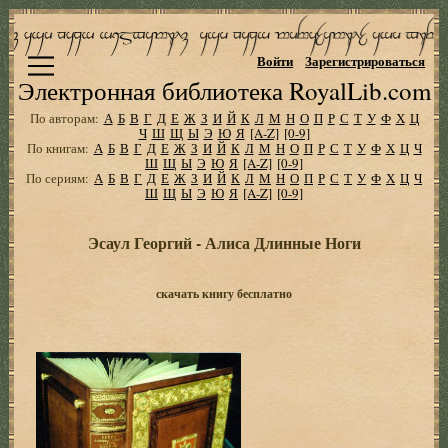
Войти
Зарегистрироваться
Электронная библиотека RoyalLib.com
По авторам:
А
Б
В
Г
Д
Е
Ж
З
И
Й
К
Л
М
Н
О
П
Р
С
Т
У
Ф
Х
Ц
Ч
Ш
Щ
Ы
Э
Ю
Я
[A-Z]
[0-9]
По книгам:
А
Б
В
Г
Д
Е
Ж
З
И
Й
К
Л
М
Н
О
П
Р
С
Т
У
Ф
Х
Ц
Ч
Ш
Щ
Ы
Э
Ю
Я
[A-Z]
[0-9]
По сериям:
А
Б
В
Г
Д
Е
Ж
З
И
Й
К
Л
М
Н
О
П
Р
С
Т
У
Ф
Х
Ц
Ч
Ш
Щ
Ы
Э
Ю
Я
[A-Z]
[0-9]
Эсаул Георгий - Алиса Длинные Ноги
скачать книгу бесплатно