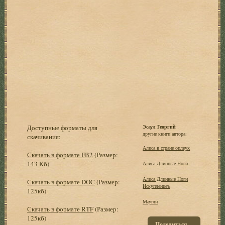
Доступные форматы для
Эсаул Георгий
другие книги автора:
скачивания:
Алиса в стране оплеух
Скачать в формате FB2
(Размер:
143 Кб)
Алиса Длинные Ноги
Алиса Длинные Ноги
Скачать в формате DOC
(Размер:
Искуплениеъ
125кб)
Маугли
Скачать в формате RTF
(Размер:
125кб)
Поделиться