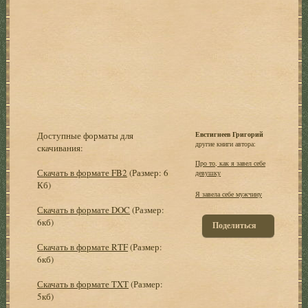
Доступные форматы для
Евстигнеев Григорий
другие книги автора:
скачивания:
Пpо то, как я завел себе
Скачать в формате FB2
(Размер: 6
девушку
Кб)
Я завела себе мужчину
Скачать в формате DOC
(Размер:
6кб)
Поделиться
Скачать в формате RTF
(Размер:
6кб)
Скачать в формате TXT
(Размер:
5кб)