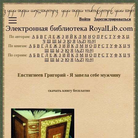
Войти
Зарегистрироваться
Электронная библиотека RoyalLib.com
По авторам:
А
Б
В
Г
Д
Е
Ж
З
И
Й
К
Л
М
Н
О
П
Р
С
Т
У
Ф
Х
Ц
Ч
Ш
Щ
Ы
Э
Ю
Я
[A-Z]
[0-9]
По книгам:
А
Б
В
Г
Д
Е
Ж
З
И
Й
К
Л
М
Н
О
П
Р
С
Т
У
Ф
Х
Ц
Ч
Ш
Щ
Ы
Э
Ю
Я
[A-Z]
[0-9]
По сериям:
А
Б
В
Г
Д
Е
Ж
З
И
Й
К
Л
М
Н
О
П
Р
С
Т
У
Ф
Х
Ц
Ч
Ш
Щ
Ы
Э
Ю
Я
[A-Z]
[0-9]
Евстигнеев Григорий - Я завела себе мужчину
скачать книгу бесплатно