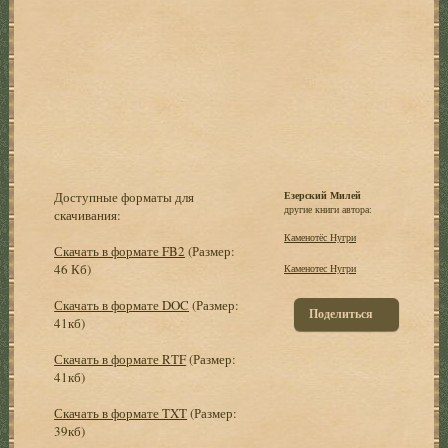
Доступные форматы для
Езерский Милей
другие книги автора:
скачивания:
Каменотёс Нугри
Скачать в формате FB2
(Размер:
46 Кб)
Каменотес Нугри
Скачать в формате DOC
(Размер:
Поделиться
41кб)
Скачать в формате RTF
(Размер:
41кб)
Скачать в формате TXT
(Размер:
39кб)