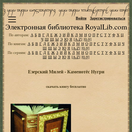
Войти
Зарегистрироваться
Электронная библиотека RoyalLib.com
По авторам:
А
Б
В
Г
Д
Е
Ж
З
И
Й
К
Л
М
Н
О
П
Р
С
Т
У
Ф
Х
Ц
Ч
Ш
Щ
Ы
Э
Ю
Я
[A-Z]
[0-9]
По книгам:
А
Б
В
Г
Д
Е
Ж
З
И
Й
К
Л
М
Н
О
П
Р
С
Т
У
Ф
Х
Ц
Ч
Ш
Щ
Ы
Э
Ю
Я
[A-Z]
[0-9]
По сериям:
А
Б
В
Г
Д
Е
Ж
З
И
Й
К
Л
М
Н
О
П
Р
С
Т
У
Ф
Х
Ц
Ч
Ш
Щ
Ы
Э
Ю
Я
[A-Z]
[0-9]
Езерский Милей - Каменотёс Нугри
скачать книгу бесплатно