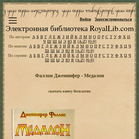
Войти
Зарегистрироваться
Электронная библиотека RoyalLib.com
По авторам:
А
Б
В
Г
Д
Е
Ж
З
И
Й
К
Л
М
Н
О
П
Р
С
Т
У
Ф
Х
Ц
Ч
Ш
Щ
Ы
Э
Ю
Я
[A-Z]
[0-9]
По книгам:
А
Б
В
Г
Д
Е
Ж
З
И
Й
К
Л
М
Н
О
П
Р
С
Т
У
Ф
Х
Ц
Ч
Ш
Щ
Ы
Э
Ю
Я
[A-Z]
[0-9]
По сериям:
А
Б
В
Г
Д
Е
Ж
З
И
Й
К
Л
М
Н
О
П
Р
С
Т
У
Ф
Х
Ц
Ч
Ш
Щ
Ы
Э
Ю
Я
[A-Z]
[0-9]
Фаллон Дженнифер - Медалон
скачать книгу бесплатно