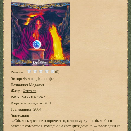
Рейтинг:
(0)
Автор:
Фаллон Дженнифер
Название:
Медалон
Жанр:
Фэнтези
ISBN:
5-17-018239-2
Издательский дом:
АСТ
Год издания:
2004
Аннотация:
…Сбылось древнее пророчество, которому лучше было бы и
вовсе не сбываться. Рождено на свет дитя демона — последний из
великого, легендарного народа магов. Тот (или та?) кому