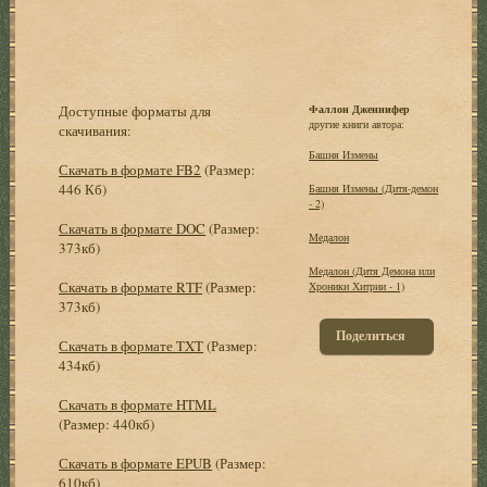
Доступные форматы для
Фаллон Дженнифер
другие книги автора:
скачивания:
Башня Измены
Скачать в формате FB2
(Размер:
446 Кб)
Башня Измены (Дитя-демон
- 2)
Скачать в формате DOC
(Размер:
Медалон
373кб)
Медалон (Дитя Демона или
Скачать в формате RTF
(Размер:
Хроники Хитрии - 1)
373кб)
Поделиться
Скачать в формате TXT
(Размер:
434кб)
Скачать в формате HTML
(Размер: 440кб)
Скачать в формате EPUB
(Размер:
610кб)