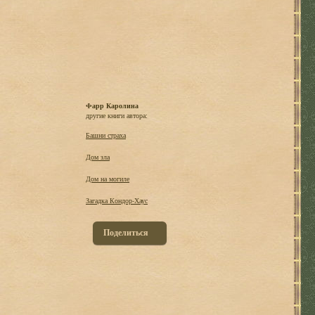
Фарр Каролина
другие книги автора:
Башни страха
Дом зла
Дом на могиле
Загадка Кондор-Хаус
Поделиться