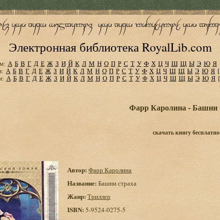
Электронная библиотека RoyalLib.com
м:
А
Б
В
Г
Д
Е
Ж
З
И
Й
К
Л
М
Н
О
П
Р
С
Т
У
Ф
Х
Ц
Ч
Ш
Щ
Ы
Э
Ю
Я
м:
А
Б
В
Г
Д
Е
Ж
З
И
Й
К
Л
М
Н
О
П
Р
С
Т
У
Ф
Х
Ц
Ч
Ш
Щ
Ы
Э
Ю
Я
м:
А
Б
В
Г
Д
Е
Ж
З
И
Й
К
Л
М
Н
О
П
Р
С
Т
У
Ф
Х
Ц
Ч
Ш
Щ
Ы
Э
Ю
Я
Фарр Каролина - Башни 
скачать книгу бесплатно
Автор:
Фарр Каролина
Название:
Башни страха
Жанр:
Триллер
ISBN:
5-9524-0275-5