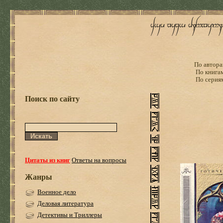
По автора
По книга
По серия
Поиск по сайту
Цитаты из книг
Ответы на вопросы
Жанры
Военное дело
Деловая литература
Детективы и Триллеры