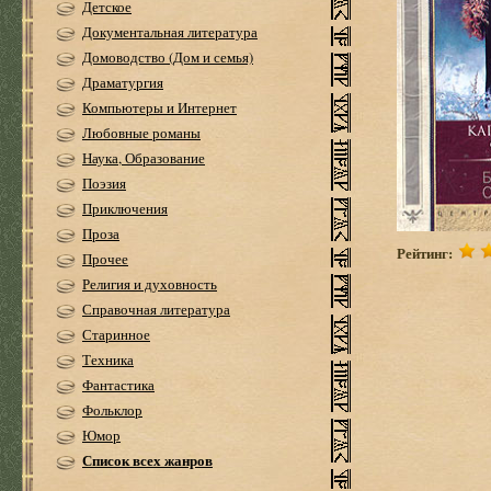
Детское
Документальная литература
Домоводство (Дом и семья)
Драматургия
Компьютеры и Интернет
Любовные романы
Наука, Образование
Поэзия
Приключения
Проза
Рейтинг:
Прочее
Религия и духовность
Справочная литература
Старинное
Техника
Фантастика
Фольклор
Юмор
Список всех жанров