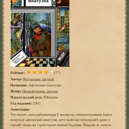
Рейтинг:
(17)
Автор:
Федоренко Андрей
Название:
Афганская шкатулка
Жанр:
Приключения: прочее
Издательский дом:
Юнацтва
Год издания:
2002
Аннотация:
Усе падзеі, якія адбываюцца ў аповесці, сканцэнтраваны вакол
пошукаў афганскай шкатулкі, што калісьці пераправіў адзін з
герояў твора на тэрыторыю нашай Радзімы. Вядома ж, самую