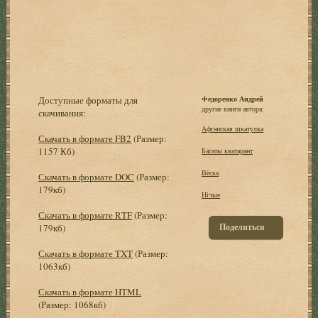
Доступные форматы для
Федоренко Андрей
другие книги автора:
скачивания:
Афганская шкатулка
Скачать в формате FB2
(Размер:
1157 Кб)
Багаты кватарант
Вёска
Скачать в формате DOC
(Размер:
179кб)
Нічые
Скачать в формате RTF
(Размер:
Поделиться
179кб)
Скачать в формате TXT
(Размер:
1063кб)
Скачать в формате HTML
(Размер: 1068кб)