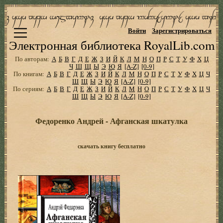
Войти
Зарегистрироваться
Электронная библиотека RoyalLib.com
По авторам:
А
Б
В
Г
Д
Е
Ж
З
И
Й
К
Л
М
Н
О
П
Р
С
Т
У
Ф
Х
Ц
Ч
Ш
Щ
Ы
Э
Ю
Я
[A-Z]
[0-9]
По книгам:
А
Б
В
Г
Д
Е
Ж
З
И
Й
К
Л
М
Н
О
П
Р
С
Т
У
Ф
Х
Ц
Ч
Ш
Щ
Ы
Э
Ю
Я
[A-Z]
[0-9]
По сериям:
А
Б
В
Г
Д
Е
Ж
З
И
Й
К
Л
М
Н
О
П
Р
С
Т
У
Ф
Х
Ц
Ч
Ш
Щ
Ы
Э
Ю
Я
[A-Z]
[0-9]
Федоренко Андрей - Афганская шкатулка
скачать книгу бесплатно