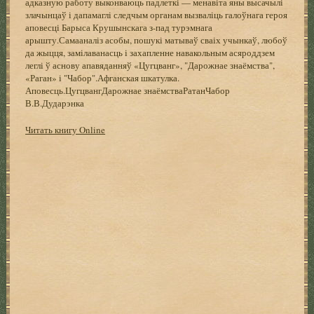
адказную работу выконваюць падлеткі — менавіта яны высачылі
злачынцаў і дапамаглі следчым органам вызваліць галоўнага героя
аповесці Барыса Крушынскага з-пад турэмнага
арышту.Самааналіз асобы, пошукі матываў сваіх учынкаў, любоў
да жыцця, замілаванасць і захапленне навакольным асяроддзем
леглі ў аснову апавяданняў «Цугцванг», "Дарожнае знаёмства",
«Раган» і "Чабор".Афганская шкатулка.
Аповесць.ЦугцвангДарожнае знаёмстваРатанЧабор
В.В.Дударэнка
Читать книгу Online