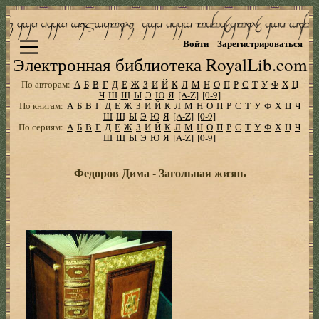
Войти
Зарегистрироваться
Электронная библиотека RoyalLib.com
По авторам:
А
Б
В
Г
Д
Е
Ж
З
И
Й
К
Л
М
Н
О
П
Р
С
Т
У
Ф
Х
Ц
Ч
Ш
Щ
Ы
Э
Ю
Я
[A-Z]
[0-9]
По книгам:
А
Б
В
Г
Д
Е
Ж
З
И
Й
К
Л
М
Н
О
П
Р
С
Т
У
Ф
Х
Ц
Ч
Ш
Щ
Ы
Э
Ю
Я
[A-Z]
[0-9]
По сериям:
А
Б
В
Г
Д
Е
Ж
З
И
Й
К
Л
М
Н
О
П
Р
С
Т
У
Ф
Х
Ц
Ч
Ш
Щ
Ы
Э
Ю
Я
[A-Z]
[0-9]
Федоров Дима - Загольная жизнь