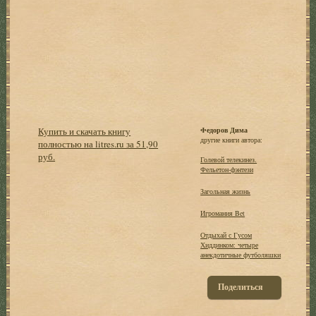
Купить и скачать книгу
Федоров Дима
другие книги автора:
полностью на litres.ru за 51,90
руб.
Голевой телекинез.
Фельетон-фэнтези
Загольная жизнь
Игромания Bet
Отдыхай с Гусом
Хиддинком: четыре
анекдотичные футболяшки
Поделиться