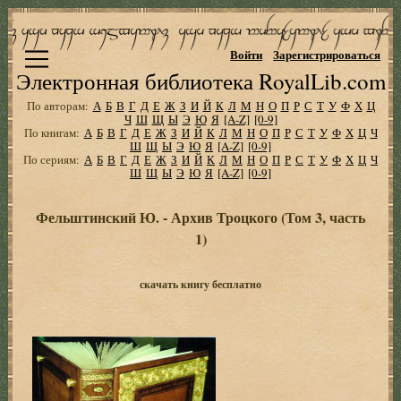
Войти
Зарегистрироваться
Электронная библиотека RoyalLib.com
По авторам:
А
Б
В
Г
Д
Е
Ж
З
И
Й
К
Л
М
Н
О
П
Р
С
Т
У
Ф
Х
Ц
Ч
Ш
Щ
Ы
Э
Ю
Я
[A-Z]
[0-9]
По книгам:
А
Б
В
Г
Д
Е
Ж
З
И
Й
К
Л
М
Н
О
П
Р
С
Т
У
Ф
Х
Ц
Ч
Ш
Щ
Ы
Э
Ю
Я
[A-Z]
[0-9]
По сериям:
А
Б
В
Г
Д
Е
Ж
З
И
Й
К
Л
М
Н
О
П
Р
С
Т
У
Ф
Х
Ц
Ч
Ш
Щ
Ы
Э
Ю
Я
[A-Z]
[0-9]
Фельштинский Ю. - Архив Троцкого (Том 3, часть
1)
скачать книгу бесплатно