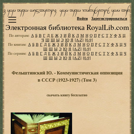
Войти
Зарегистрироваться
Электронная библиотека RoyalLib.com
По авторам:
А
Б
В
Г
Д
Е
Ж
З
И
Й
К
Л
М
Н
О
П
Р
С
Т
У
Ф
Х
Ц
Ч
Ш
Щ
Ы
Э
Ю
Я
[A-Z]
[0-9]
По книгам:
А
Б
В
Г
Д
Е
Ж
З
И
Й
К
Л
М
Н
О
П
Р
С
Т
У
Ф
Х
Ц
Ч
Ш
Щ
Ы
Э
Ю
Я
[A-Z]
[0-9]
По сериям:
А
Б
В
Г
Д
Е
Ж
З
И
Й
К
Л
М
Н
О
П
Р
С
Т
У
Ф
Х
Ц
Ч
Ш
Щ
Ы
Э
Ю
Я
[A-Z]
[0-9]
Фельштинский Ю. - Коммунистическая оппозиция
в СССР (1923-1927) (Том 3)
скачать книгу бесплатно