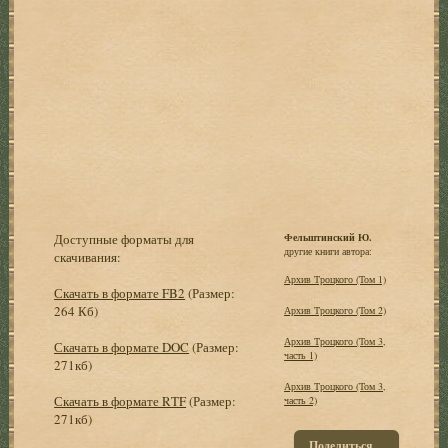
Доступные форматы для
Фельштинский Ю.
другие книги автора:
скачивания:
Архив Троцкого (Том 1)
Скачать в формате FB2
(Размер:
264 Кб)
Архив Троцкого (Том 2)
Архив Троцкого (Том 3,
Скачать в формате DOC
(Размер:
часть 1)
271кб)
Архив Троцкого (Том 3,
Скачать в формате RTF
(Размер:
часть 2)
271кб)
Поделиться