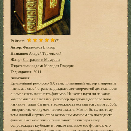
Рейтинг:
(7)
Автор:
Филимонов Виктор
Название:
Андрей Тарковский
Жанр:
Биографии и Мемуары
Издательский дом:
Молодая Гвардия
Год издания:
2011
Аннотация:
Крупнейший режиссер XX века, признанный мастер с мировым
именем, в своей стране за двадцать лет творческой деятельности
он смог снять лишь пять фильмов. Не желая идти ни на какие
компромиссы с властями, режиссер предпочел добровольное
изгнание - лишь бы иметь возможность оставаться самим собой,
говорить то, что думал и хотел сказать. Может быть, поэтому
тема личной жертвы стала основным мотивом его последнего
фильма. Рассказ о жизни гениального режиссера автор
сопровождает глубоким и тонким анализом его фильмов, что
позволяет читателю более полно понять не только творчество, но