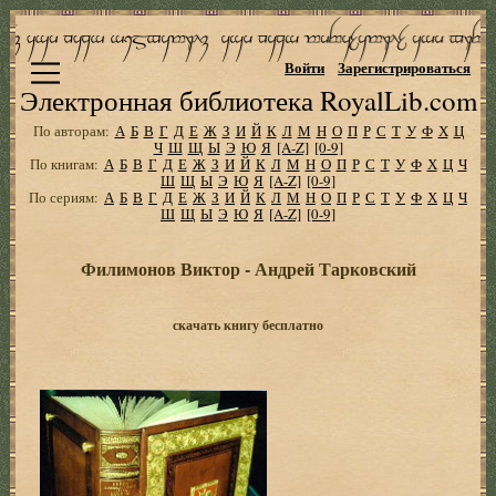
Войти
Зарегистрироваться
Электронная библиотека RoyalLib.com
По авторам:
А
Б
В
Г
Д
Е
Ж
З
И
Й
К
Л
М
Н
О
П
Р
С
Т
У
Ф
Х
Ц
Ч
Ш
Щ
Ы
Э
Ю
Я
[A-Z]
[0-9]
По книгам:
А
Б
В
Г
Д
Е
Ж
З
И
Й
К
Л
М
Н
О
П
Р
С
Т
У
Ф
Х
Ц
Ч
Ш
Щ
Ы
Э
Ю
Я
[A-Z]
[0-9]
По сериям:
А
Б
В
Г
Д
Е
Ж
З
И
Й
К
Л
М
Н
О
П
Р
С
Т
У
Ф
Х
Ц
Ч
Ш
Щ
Ы
Э
Ю
Я
[A-Z]
[0-9]
Филимонов Виктор - Андрей Тарковский
скачать книгу бесплатно