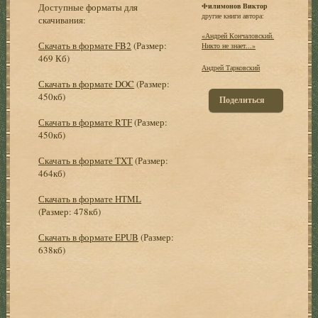
Доступные форматы для
Филимонов Виктор
другие книги автора:
скачивания:
«Андрей Кончаловский.
Скачать в формате FB2
(Размер:
Никто не знает...»
469 Кб)
Андрей Тарковский
Скачать в формате DOC
(Размер:
450кб)
Поделиться
Скачать в формате RTF
(Размер:
450кб)
Скачать в формате TXT
(Размер:
464кб)
Скачать в формате HTML
(Размер: 478кб)
Скачать в формате EPUB
(Размер:
638кб)