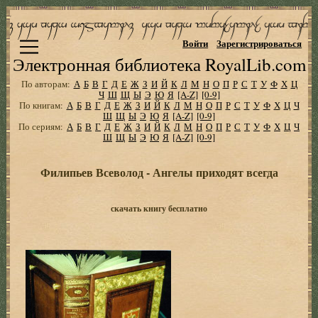
Войти
Зарегистрироваться
Электронная библиотека RoyalLib.com
По авторам:
А
Б
В
Г
Д
Е
Ж
З
И
Й
К
Л
М
Н
О
П
Р
С
Т
У
Ф
Х
Ц
Ч
Ш
Щ
Ы
Э
Ю
Я
[A-Z]
[0-9]
По книгам:
А
Б
В
Г
Д
Е
Ж
З
И
Й
К
Л
М
Н
О
П
Р
С
Т
У
Ф
Х
Ц
Ч
Ш
Щ
Ы
Э
Ю
Я
[A-Z]
[0-9]
По сериям:
А
Б
В
Г
Д
Е
Ж
З
И
Й
К
Л
М
Н
О
П
Р
С
Т
У
Ф
Х
Ц
Ч
Ш
Щ
Ы
Э
Ю
Я
[A-Z]
[0-9]
Филипьев Всеволод - Ангелы приходят всегда
скачать книгу бесплатно