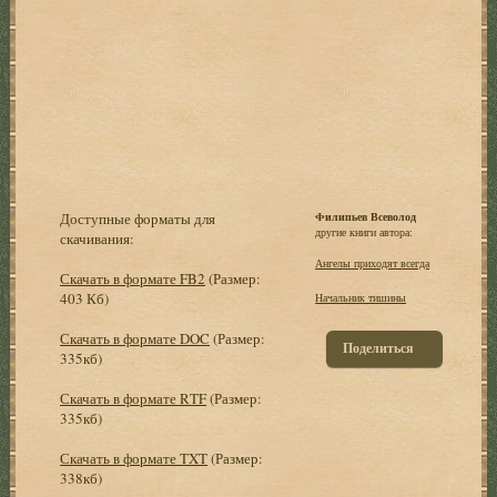
Доступные форматы для
Филипьев Всеволод
другие книги автора:
скачивания:
Ангелы приходят всегда
Скачать в формате FB2
(Размер:
403 Кб)
Начальник тишины
Скачать в формате DOC
(Размер:
Поделиться
335кб)
Скачать в формате RTF
(Размер:
335кб)
Скачать в формате TXT
(Размер:
338кб)