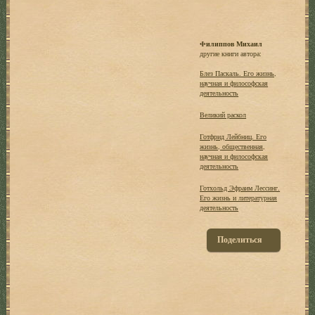
Филиппов Михаил
другие книги автора:
Блез Паскаль. Его жизнь,
научная и философская
деятельность
Великий раскол
Готфрид Лейбниц. Его
жизнь, общественная,
научная и философская
деятельность
Готхольд Эфраим Лессинг.
Его жизнь и литературная
деятельность
Поделиться