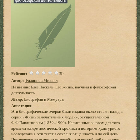
Рейтинг:
(0)
Автор:
Филиппов Михаил
Название:
Блез Паскаль. Его жизнь, научная и философская
деятельность
Жанр:
Биографии и Мемуары
Аннотация:
Эти биографические очерки были изданы около ста лет назад в
серии «Жизнь замечательных людей», осуществленной
Ф.Ф.Павленковым (1839–1900). Написанные в новом для того
времени жанре поэтической хроники и историко-культурного
исследования, эти тексты сохраняют ценность и по сей день.
Писавшиеся «для простых людей», для российской провинции,