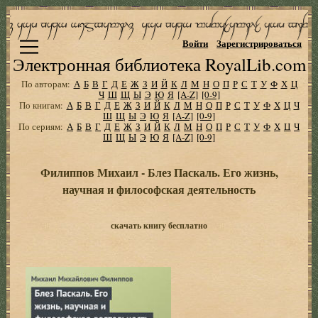
Войти
Зарегистрироваться
Электронная библиотека RoyalLib.com
По авторам:
А
Б
В
Г
Д
Е
Ж
З
И
Й
К
Л
М
Н
О
П
Р
С
Т
У
Ф
Х
Ц
Ч
Ш
Щ
Ы
Э
Ю
Я
[A-Z]
[0-9]
По книгам:
А
Б
В
Г
Д
Е
Ж
З
И
Й
К
Л
М
Н
О
П
Р
С
Т
У
Ф
Х
Ц
Ч
Ш
Щ
Ы
Э
Ю
Я
[A-Z]
[0-9]
По сериям:
А
Б
В
Г
Д
Е
Ж
З
И
Й
К
Л
М
Н
О
П
Р
С
Т
У
Ф
Х
Ц
Ч
Ш
Щ
Ы
Э
Ю
Я
[A-Z]
[0-9]
Филиппов Михаил - Блез Паскаль. Его жизнь,
научная и философская деятельность
скачать книгу бесплатно