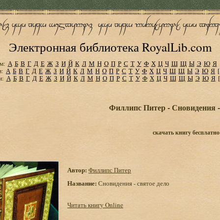
Электронная библиотека RoyalLib.com
м:
А
Б
В
Г
Д
Е
Ж
З
И
Й
К
Л
М
Н
О
П
Р
С
Т
У
Ф
Х
Ц
Ч
Ш
Щ
Ы
Э
Ю
Я
м:
А
Б
В
Г
Д
Е
Ж
З
И
Й
К
Л
М
Н
О
П
Р
С
Т
У
Ф
Х
Ц
Ч
Ш
Щ
Ы
Э
Ю
Я
м:
А
Б
В
Г
Д
Е
Ж
З
И
Й
К
Л
М
Н
О
П
Р
С
Т
У
Ф
Х
Ц
Ч
Ш
Щ
Ы
Э
Ю
Я
Филлипс Питер - Сновидения -
скачать книгу бесплатно
Автор:
Филлипс Питер
Название:
Сновидения - святое дело
Читать книгу Online