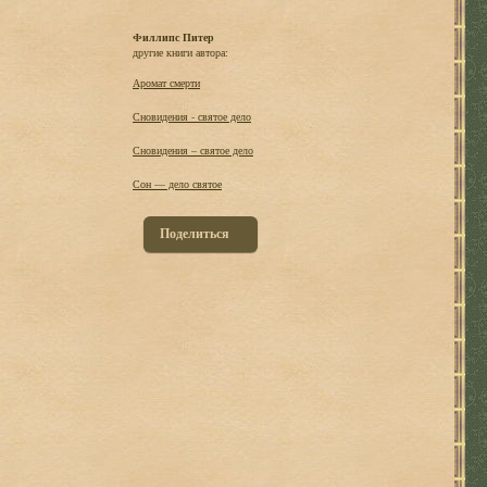
Филлипс Питер
другие книги автора:
Аромат смерти
Сновидения - святое дело
Сновидения – святое дело
Сон — дело святое
Поделиться