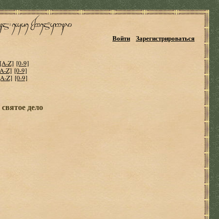
Войти
Зарегистрироваться
[A-Z]
[0-9]
[A-Z]
[0-9]
[A-Z]
[0-9]
 святое дело