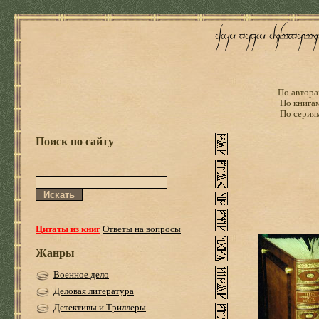
По автора
По книга
По серия
Поиск по сайту
Цитаты из книг
Ответы на вопросы
Жанры
Военное дело
Деловая литература
Детективы и Триллеры