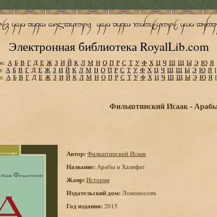
Электронная библиотека RoyalLib.com
м:
А
Б
В
Г
Д
Е
Ж
З
И
Й
К
Л
М
Н
О
П
Р
С
Т
У
Ф
Х
Ц
Ч
Ш
Щ
Ы
Э
Ю
Я
м:
А
Б
В
Г
Д
Е
Ж
З
И
Й
К
Л
М
Н
О
П
Р
С
Т
У
Ф
Х
Ц
Ч
Ш
Щ
Ы
Э
Ю
Я
м:
А
Б
В
Г
Д
Е
Ж
З
И
Й
К
Л
М
Н
О
П
Р
С
Т
У
Ф
Х
Ц
Ч
Ш
Щ
Ы
Э
Ю
Я
Фильштинский Исаак - Арабы
Автор:
Фильштинский Исаак
Название:
Арабы и Халифат
Жанр:
История
Издательский дом:
Ломоносовъ
Год издания:
2015