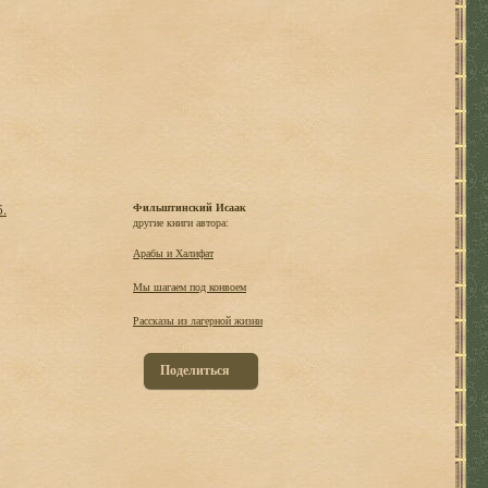
б.
Фильштинский Исаак
другие книги автора:
Арабы и Халифат
Мы шагаем под конвоем
Рассказы из лагерной жизни
Поделиться