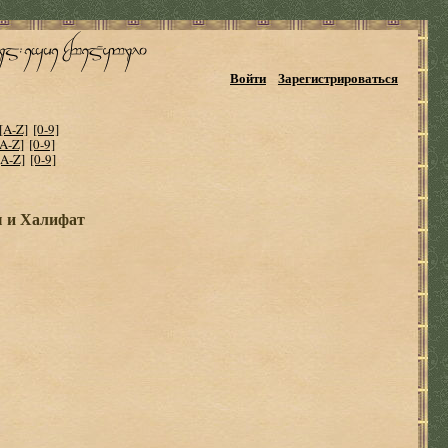
Войти
Зарегистрироваться
[A-Z]
[0-9]
[A-Z]
[0-9]
[A-Z]
[0-9]
 и Халифат