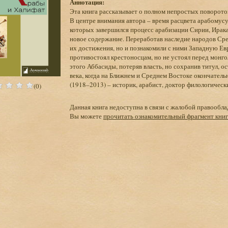
Аннотация:
Эта книга рассказывает о полном непростых поворотов
В центре внимания автора – время расцвета арабомус
которых завершился процесс арабизации Сирии, Ирака
новое содержание. Переработав наследие народов Сре
их достижения, но и познакомили с ними Западную Ев
противостоял крестоносцам, но не устоял перед монго
этого Аббасиды, потеряв власть, но сохранив титул, 
века, когда на Ближнем и Среднем Востоке окончател
(1918–2013) – историк, арабист, доктор филологичес
(0)
Данная книга недоступна в связи с жалобой правообла
Вы можете
прочитать ознакомительный фрагмент кни