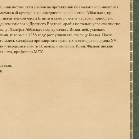
, извилистом пути арабов на протяжении без малого восьмисот лет.
ульманской культуры, пришедшееся на правление Аббасидов, при
, значительной части Египта и само понятие «арабы» приобрело
диземноморья и Древнего Востока, арабы не только усвоили многие
ропу. Халифат Аббасидов соперничал с Византией, успешно
лами, которые в 1258 году разрушили его столицу Багдад. После
оставались халифами при каирских султанах вплоть до середины XVI
ьно утвердилась власть Османской империи. Исаак Фильштинский
ких наук, профессор МГУ.
дателя.
ги
.