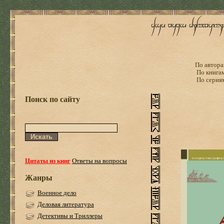
По автора
По книга
По серия
Поиск по сайту
Цитаты из книг
Ответы на вопросы
Жанры
Военное дело
Деловая литература
Детективы и Триллеры