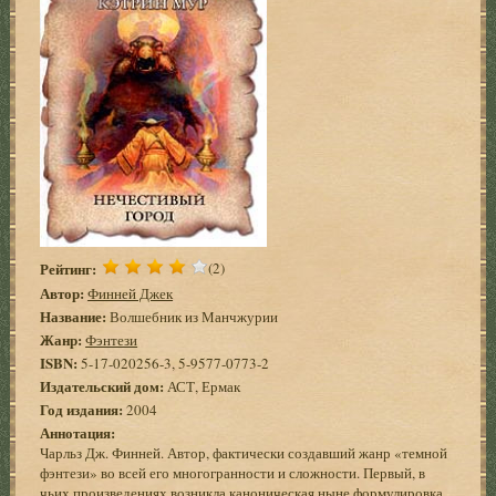
Рейтинг:
(2)
Автор:
Финней Джек
Название:
Волшебник из Манчжурии
Жанр:
Фэнтези
ISBN:
5-17-020256-3, 5-9577-0773-2
Издательский дом:
АСТ, Ермак
Год издания:
2004
Аннотация:
Чарльз Дж. Финней. Автор, фактически создавший жанр «темной
фэнтези» во всей его многогранности и сложности. Первый, в
чьих произведениях возникла каноническая ныне формулировка