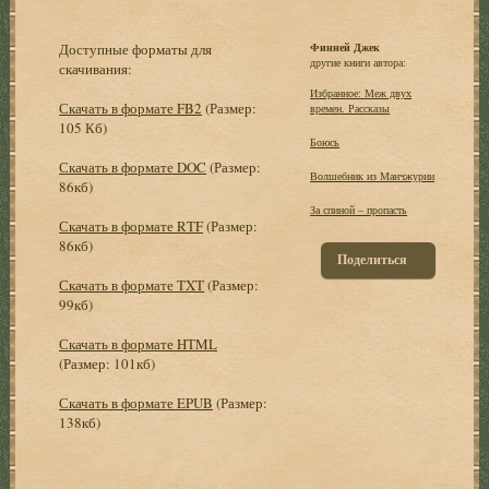
Доступные форматы для
Финней Джек
другие книги автора:
скачивания:
Избранное: Меж двух
Скачать в формате FB2
(Размер:
времен. Рассказы
105 Кб)
Боюсь
Скачать в формате DOC
(Размер:
Волшебник из Манчжурии
86кб)
За спиной – пропасть
Скачать в формате RTF
(Размер:
86кб)
Поделиться
Скачать в формате TXT
(Размер:
99кб)
Скачать в формате HTML
(Размер: 101кб)
Скачать в формате EPUB
(Размер:
138кб)