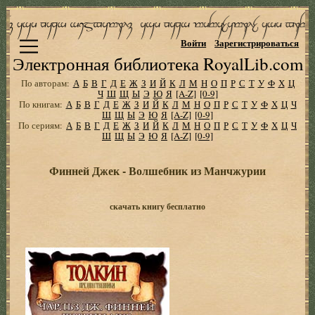
Войти
Зарегистрироваться
Электронная библиотека RoyalLib.com
По авторам:
А
Б
В
Г
Д
Е
Ж
З
И
Й
К
Л
М
Н
О
П
Р
С
Т
У
Ф
Х
Ц
Ч
Ш
Щ
Ы
Э
Ю
Я
[A-Z]
[0-9]
По книгам:
А
Б
В
Г
Д
Е
Ж
З
И
Й
К
Л
М
Н
О
П
Р
С
Т
У
Ф
Х
Ц
Ч
Ш
Щ
Ы
Э
Ю
Я
[A-Z]
[0-9]
По сериям:
А
Б
В
Г
Д
Е
Ж
З
И
Й
К
Л
М
Н
О
П
Р
С
Т
У
Ф
Х
Ц
Ч
Ш
Щ
Ы
Э
Ю
Я
[A-Z]
[0-9]
Финней Джек - Волшебник из Манчжурии
скачать книгу бесплатно